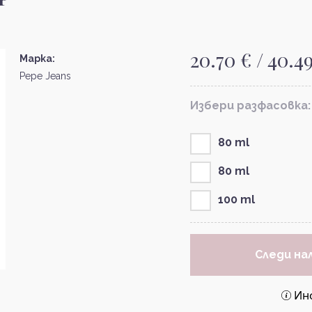
20.70 € / 40.4
Марка:
Pepe Jeans
Избери разфасовка:
80 ml
80 ml
100 ml
Следи на
Ин