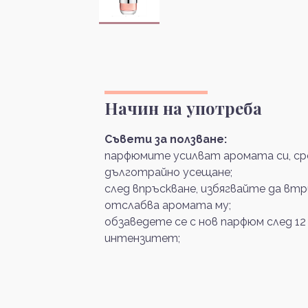
Начин на употреба
Съвети за ползване:
парфюмите усилват аромата си, сре
дълготрайно усещане;
след впръскване, избягвайте да вт
отслабва аромата му;
обзаведете се с нов парфюм след 12
интензитет;