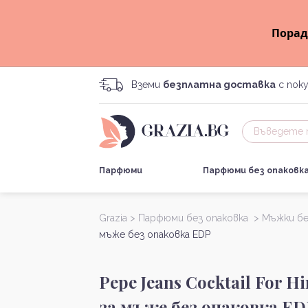
Порад
Вземи
безплатна доставка
с поку
Парфюми
Парфюми без опаковк
Grazia >
Парфюми без опаковка >
Мъжки бе
мъже без опаковка EDP
Pepe Jeans Cocktail For
за мъже без опаковка ED