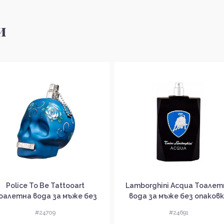
и
Police To Be Tattooart
Lamborghini Acqua Тоалет
оалетна вода за мъже без
вода за мъже без опаков
опаковка EDT
EDT
#24709
#24691