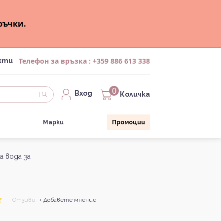
ръчки.
Телефон за връзка :
+359 886 613 338
кти
0
Вход
Количка
Марки
Промоции
а вода за
Отзиви
+ Добавете мнение