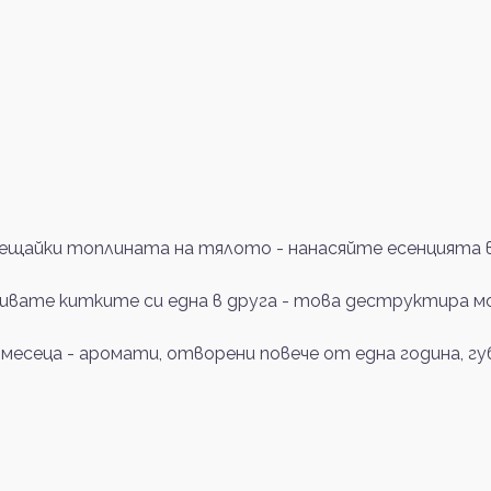
щайки топлината на тялото - нанасяйте есенцията в 
ривате китките си една в друга - това деструктира м
 месеца - аромати, отворени повече от една година, 