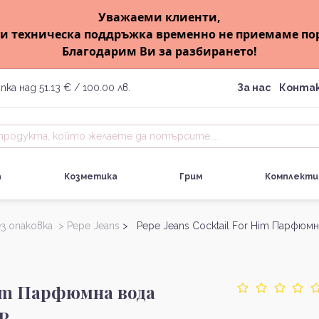
Уважаеми клиенти,
и техническа поддръжка временно не приемаме по
Благодарим Ви за разбирането!
пка над 51.13 € / 100.00 лв.
За нас
Конта
а
Козметика
Грим
Комплекти
з опаковка >
Pepe Jeans
> Pepe Jeans Cocktail For Him Парфюмн
 Him Парфюмна вода
P