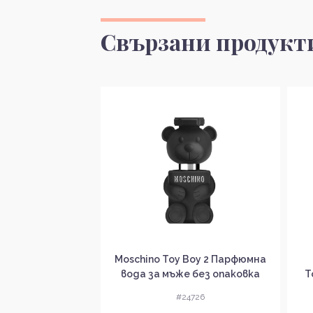
Свързани продукт
а доставка
Moschino Toy Boy 2 Парфюмна
ra Bad Boy Cobalt
вода за мъже без опаковка
Т
на вода за мъже
EDP
ковка EDP
#24726
4280