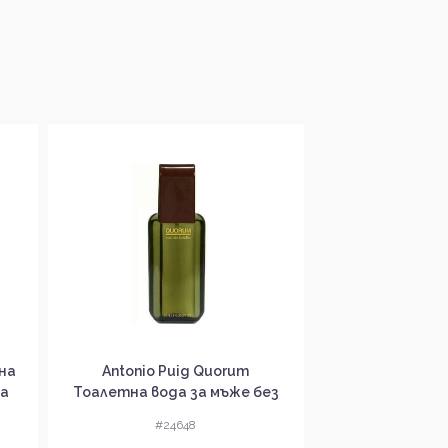
Безплатна
на
Antonio Puig Quorum
Issey Miyake L`E
ка
Тоалетна вода за мъже без
Homme Парфю
опаковка EDT
мъже без оп
#24648
#24