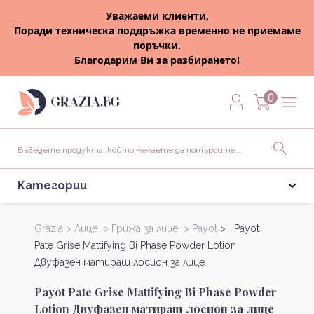
Уважаеми клиенти,
Поради техническа поддръжка временно не приемаме
поръчки.
Благодарим Ви за разбирането!
0
Категории
Grazia >
Лице >
Грижа за лице >
Payot
> Payot
Pate Grise Mattifying Bi Phase Powder Lotion
Двуфазен матиращ лосион за лице
Payot Pate Grise Mattifying Bi Phase Powder
Lotion Двуфазен матиращ лосион за лице