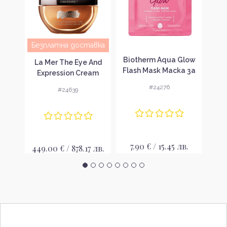
авка
Безплатна доставка
Без
Biotherm Aqua Glow
hanel
La Mer The Eye And
Shi
Flash Mask Маска за
lia
Expression Cream
Wr
лице
дащ
Крем за зоните
Day
#24276
#24639
и
около очите и
Дн
устните
7.90 € / 15.45 лв.
 лв.
449.00 € / 878.17 лв.
70.