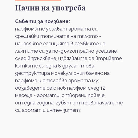
Начин на употреба
Съвети за ползване:
парфюмите усилват аромата си,
срещайки топлината на тялото -
нанасяйте есенцията в сгъвките на
лактите си за по-дълготрайно усещане;
след впръскване, избягвайте да втривате
китките си една в друга - това
деструктира молекулярния баланс на
парфюма и отслабва аромата му;
обзаведете се с нов парфюм след 12
месеца - аромати, отворени повече
от една година, губят от първоначалните
си аромат и интензитет;