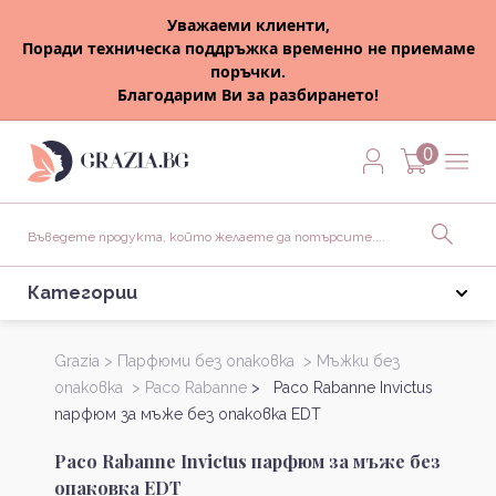
Уважаеми клиенти,
Поради техническа поддръжка временно не приемаме
поръчки.
Благодарим Ви за разбирането!
0
Категории
Grazia >
Парфюми без опаковка >
Мъжки без
опаковка >
Paco Rabanne
> Paco Rabanne Invictus
парфюм за мъже без опаковка EDT
Paco Rabanne Invictus парфюм за мъже без
опаковка EDT