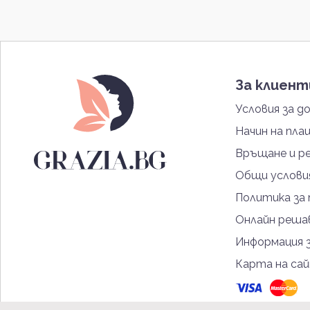
За клиен
Условия за д
Начин на пла
Връщане и р
Общи услови
Политика за
Онлайн решав
Информация 
Карта на са