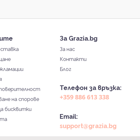
тите
За Grazia.bg
оставка
За нас
щане
Контакти
екламации
Блог
я
Телефон за връзка:
 поверителност
+359 886 613 338
ане на спорове
за бисквитки
Email:
йта
support@grazia.bg