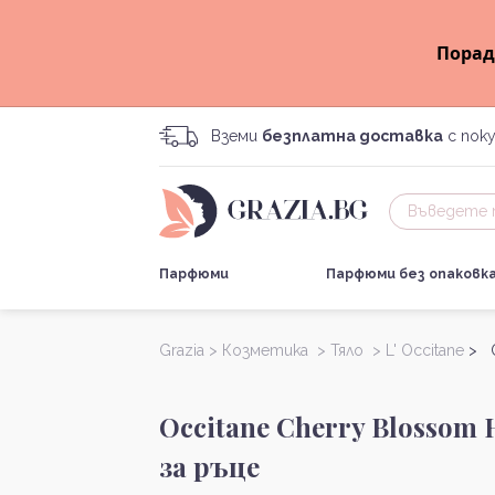
Порад
Вземи
безплатна доставка
с поку
Парфюми
Парфюми без опаковк
Grazia >
Козметика >
Тяло >
L' Occitane
> O
Occitane Cherry Blossom
за ръце