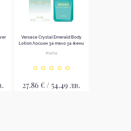
wer
Versace Crystal Emerald Body
La Martina Sue
Lotion Лосион за тяло за жени
гел за
#24733
#24
в.
27.86 € / 54.49 лв.
8.86 € / 