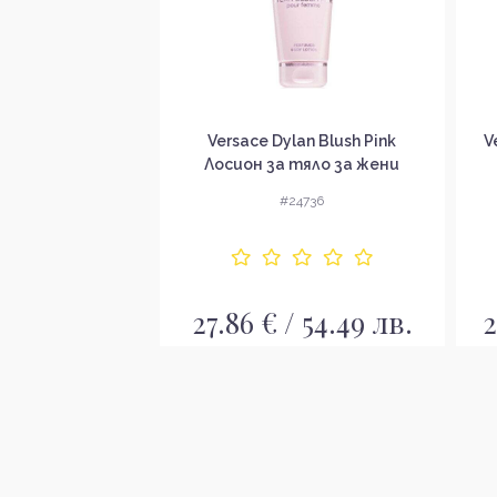
ssey Candee
Versace Dylan Blush Pink
V
спрей за жени
Лосион за тяло за жени
4658
#24736
 11.19 лв.
27.86 € / 54.49 лв.
2