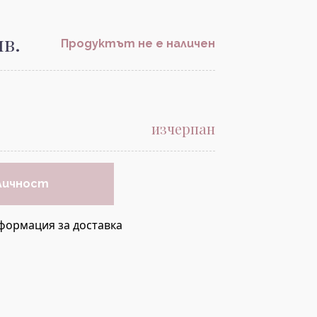
лв.
Продуктът не е наличен
изчерпан
личност
формация за доставка