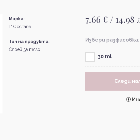
7.66 € / 14.98 
Марка:
L' Occitane
Избери разфасовка:
Тип на продукта:
Спрей за тяло
30 ml
Следи на
Ин