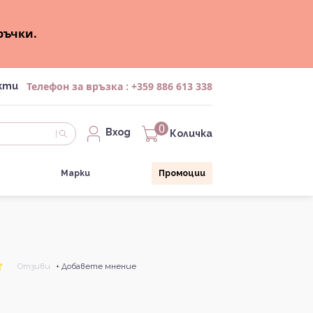
ръчки.
Телефон за връзка :
+359 886 613 338
кти
0
Вход
Количка
Марки
Промоции
Отзиви
+ Добавете мнение