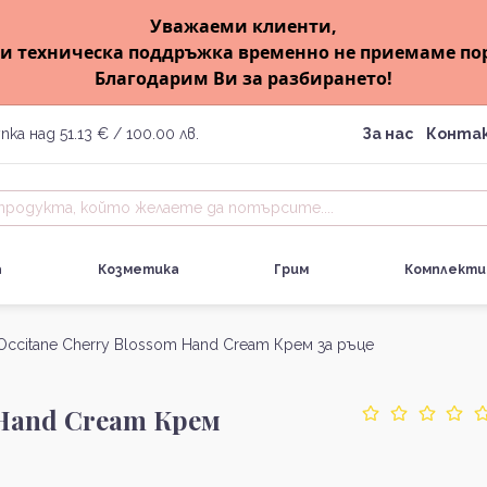
Уважаеми клиенти,
и техническа поддръжка временно не приемаме по
Благодарим Ви за разбирането!
пка над 51.13 € / 100.00 лв.
За нас
Конта
а
Козметика
Грим
Комплекти
ccitane Cherry Blossom Hand Cream Крем за ръце
 Hand Cream Крем