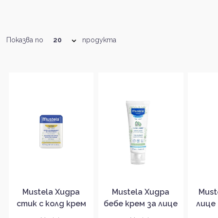
Показва по
продукта
Mustela Хидра
Mustela Хидра
Must
стик с колд крем
бебе крем за лице
лице 