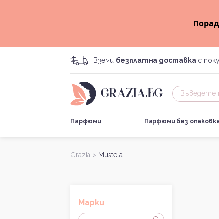
Порад
Вземи
безплатна доставка
с поку
Парфюми
Парфюми без опаковк
Grazia >
Mustela
Марки