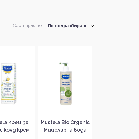
Сортирай по:
ela Крем за
Mustela Bio Organic
с колд крем
Мицеларна вода