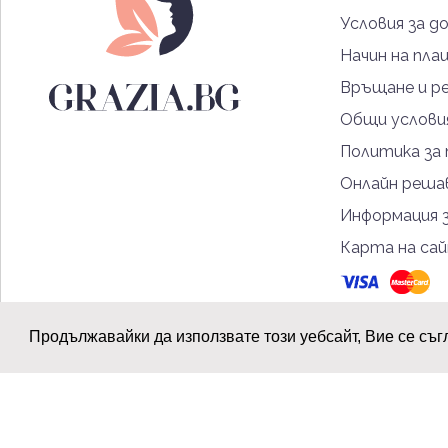
Условия за д
Начин на пла
Връщане и р
Общи услови
Политика за
Онлайн решав
Информация 
Карта на са
Продължавайки да използвате този уебсайт, Вие се съг
© 2026 Grazia.bg - Всички права запазени