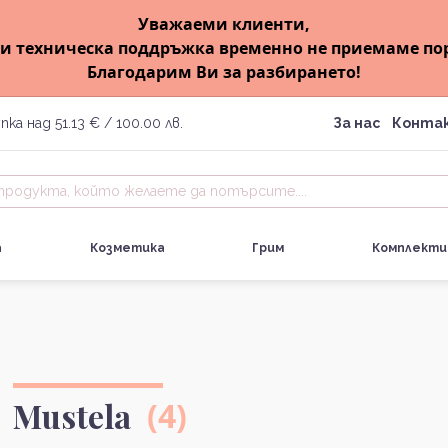
Уважаеми клиенти,
и техническа поддръжка временно не приемаме по
Благодарим Ви за разбирането!
пка над 51.13 € / 100.00 лв.
За нас
Конта
а
Козметика
Грим
Комплекти
Mustela
(4)