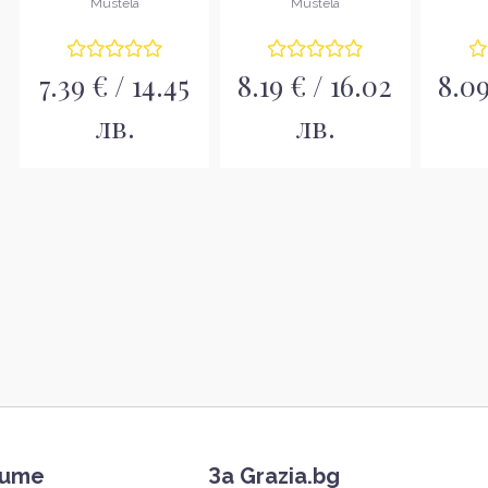
Mustela
Mustela
7.39 € / 14.45
8.19 € / 16.02
8.09
лв.
лв.
тите
За Grazia.bg