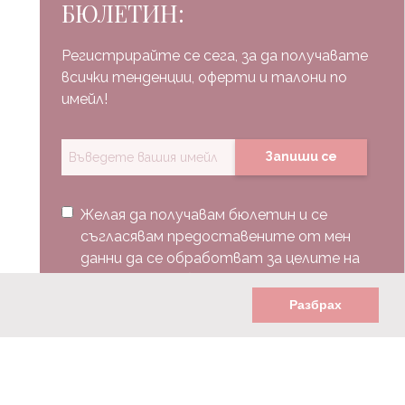
БЮЛЕТИН:
Регистрирайте се сега, за да получавате
всички тенденции, оферти и талони по
имейл!
Запиши се
Желая да получавам бюлетин и се
съгласявам предоставените от мен
данни да се обработват за целите на
изпращане на бюлетин.
Разбрах
Последвай ни: