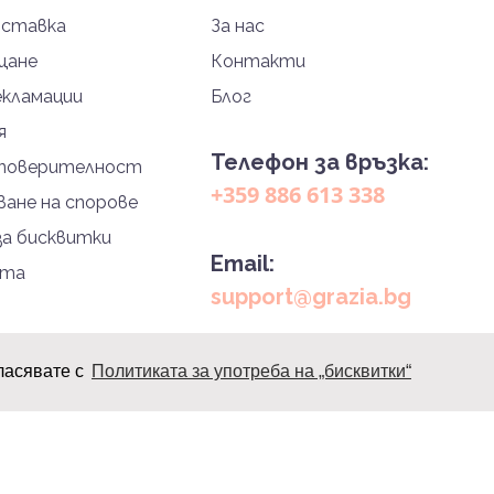
оставка
За нас
щане
Контакти
екламации
Блог
я
Телефон за връзка:
 поверителност
+359 886 613 338
ане на спорове
за бисквитки
Email:
йта
support@grazia.bg
ласявате с
Политиката за употреба на „бисквитки“