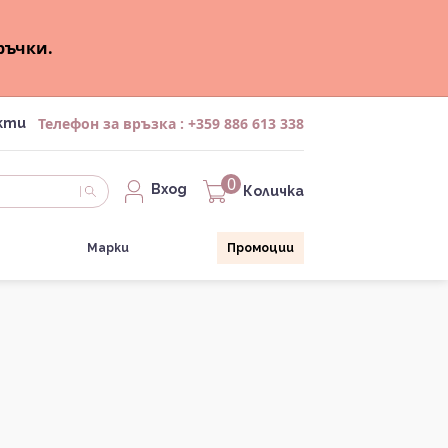
ръчки.
Телефон за връзка :
+359 886 613 338
кти
0
Вход
Количка
Марки
Промоции