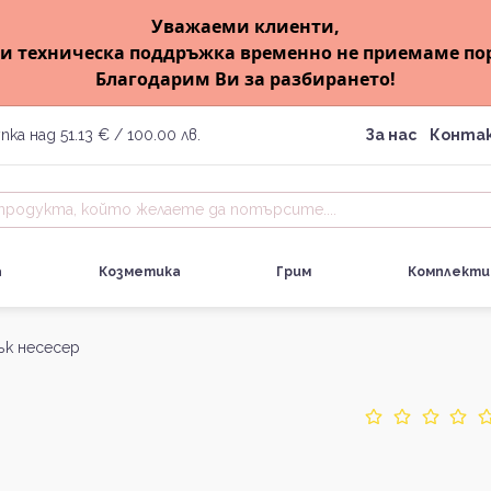
Уважаеми клиенти,
и техническа поддръжка временно не приемаме по
Благодарим Ви за разбирането!
пка над 51.13 € / 100.00 лв.
За нас
Конта
а
Козметика
Грим
Комплекти
ък несесер