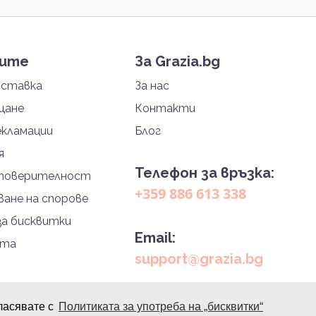
тите
За Grazia.bg
оставка
За нас
щане
Контакти
екламации
Блог
я
Телефон за връзка:
 поверителност
+359 886 613 338
ане на спорове
за бисквитки
Email:
йта
support@grazia.bg
ласявате с
Политиката за употреба на „бисквитки“