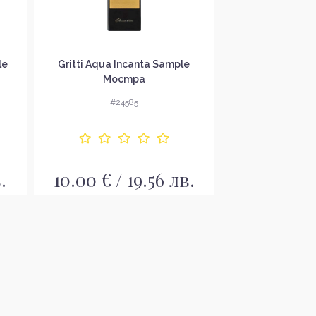
le
Gritti Aqua Incanta Sample
Giardini Di T
Мостра
Respiro Sam
#24585
#24
.
10.00 € / 19.56 лв.
6.00 € / 