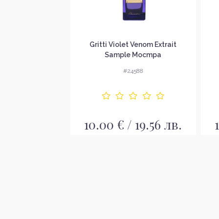
 Easy For Ecstasy
Gritti Violet Venom Extrait
e Мостра
Sample Мостра
4559
#24588
 11.73 лв.
10.00 € / 19.56 лв.