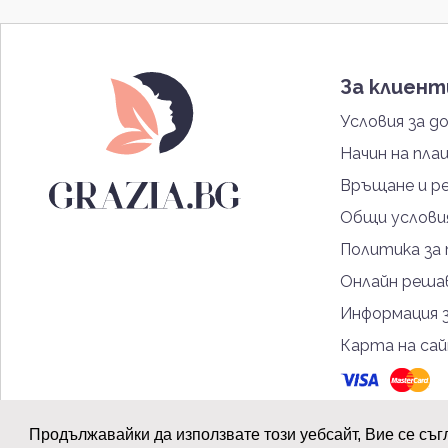
За клиен
Условия за д
Начин на пла
Връщане и р
Общи услови
Политика за
Онлайн решав
Информация 
Карта на са
Продължавайки да използвате този уебсайт, Вие се съг