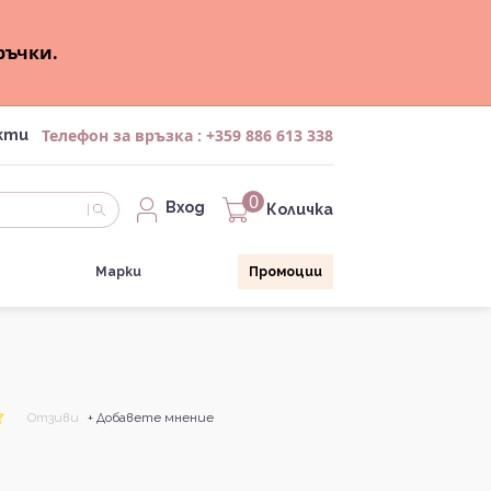
ръчки.
Телефон за връзка :
+359 886 613 338
кти
0
Вход
Количка
Марки
Промоции
Отзиви
+ Добавете мнение