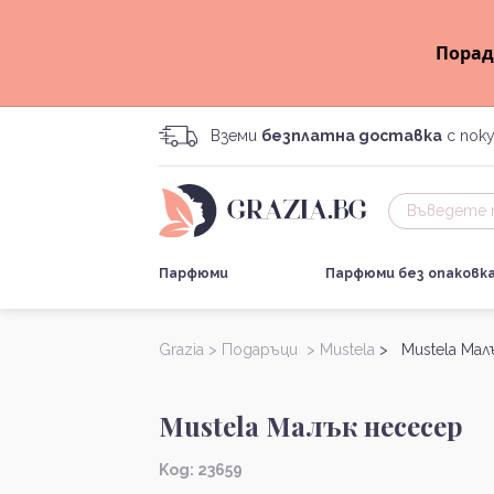
Порад
Вземи
безплатна доставка
с поку
Парфюми
Парфюми без опаковк
Grazia >
Подаръци >
Mustela
> Mustela Мал
Mustela Малък несесер
Kод: 23659