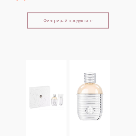
Филтрирай продуктите