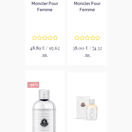
Moncler Pour
Moncler Pour
Femme
Femme
Подаръчен
Парфюмна вода
комплект за
за жени без
жени
опаковка EDP
48.89 € / 95.62
38.00 € / 74.32
лв.
лв.
-56%