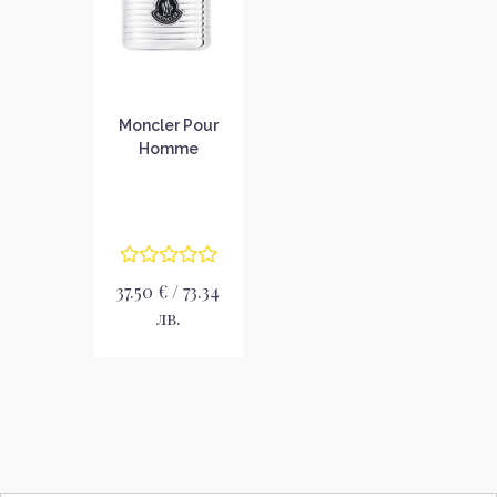
Moncler Pour
Homme
Парфюмна вода
за мъже без
опаковка EDP
37.50 € / 73.34
лв.