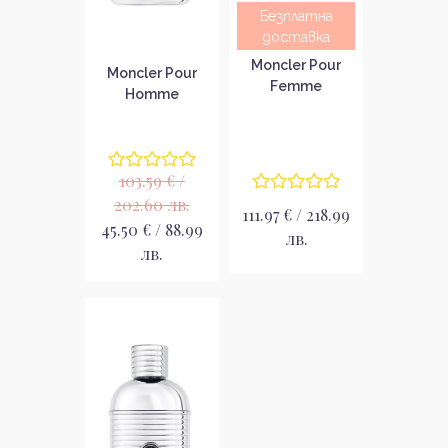
Безплатна
доставка
Moncler Pour
Moncler Pour
Femme
Homme
Парфюмна вода
Парфюмна вода
за жени EDP
за мъже EDP
103.59 € /
202.60 лв.
111.97 € / 218.99
45.50 € / 88.99
лв.
лв.