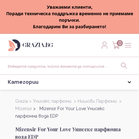
Уважаеми клиенти,
Поради техническа поддръжка временно не приемаме
поръчки.
Благодарим Ви за разбирането!
0
Категории
Grazia >
Унисекс парфюми >
Нишови Парфюми >
Mizensir
> Mizensir For Your Love Унисекс
парфюмна вода EDP
Mizensir For Your Love Унисекс парфюмна
вода EDP