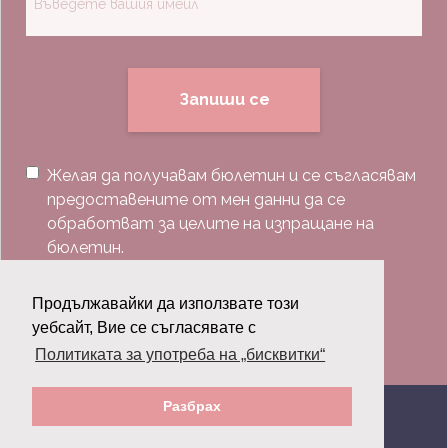
Запиши се
Желая да получавам бюлетин и се съгласявам
предоставените от мен данни да се
обработват за целите на изпращане на
бюлетин.
Последвай ни:
Продължавайки да използвате този
уебсайт, Вие се съгласявате с
Политиката за употреба на „бисквитки“
Разбрах
© 2026 Grazia.bg - Всички права запазени