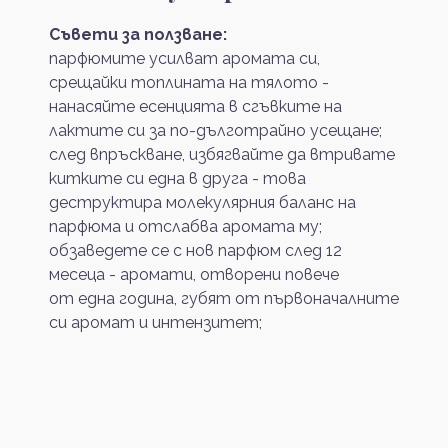
Съвети за ползване:
парфюмите усилват аромата си,
срещайки топлината на тялото -
нанасяйте есенцията в сгъвките на
лактите си за по-дълготрайно усещане;
след впръскване, избягвайте да втривате
китките си една в друга - това
деструктира молекулярния баланс на
парфюма и отслабва аромата му;
обзаведете се с нов парфюм след 12
месеца - аромати, отворени повече
от една година, губят от първоначалните
си аромат и интензитет;