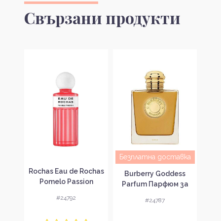
Свързани продукти
Безплатна доставка
wist
Rochas Eau de Rochas
Ba
Burberry Goddess
 за
Pomelo Passion
Па
Parfum Парфюм за
вка
Тоалетна вода за
же
жени без опаковка
#24792
#24787
жени без опаковка
EDT