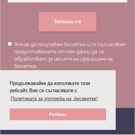
Запиши се
Желая да получавам бюлетин и се съгласявам
предоставените от мен данни да се
обработват за целите на изпращане на
бюлетин.
Последвай ни:
Продължавайки да използвате този
уебсайт, Вие се съгласявате с
Политиката за употреба на „бисквитки“
Разбрах
© 2026 Grazia.bg - Всички права запазени