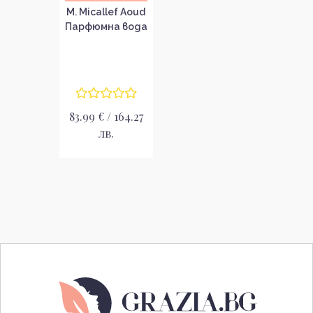
M. Micallef Aoud
Парфюмна вода
за мъже без
опаковка EDP
83.99 € / 164.27
лв.