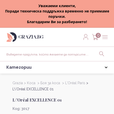
Уважаеми клиенти,
Поради техническа поддръжка временно не приемаме
поръчки.
Благодарим Ви за разбирането!
0
Категории
Grazia >
Kоса >
Боя за коса >
L'Oréal Paris
>
L\'Oréal EXCELLENCE 01
L\'Oréal EXCELLENCE 01
Kод: 3017