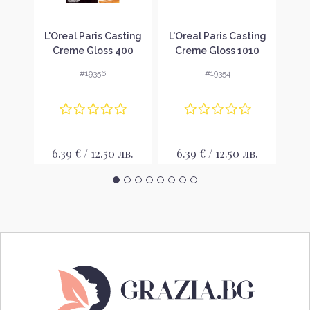
C
L'Oreal Paris Casting
L'Oreal Paris Casting
L'O
 за
Creme Gloss 400
Creme Gloss 1010
C
бели
Brown Боя за коса
Light Iced Blonde Боя
Cho
#19356
#19354
HT
за коса
в.
6.39 € / 12.50 лв.
6.39 € / 12.50 лв.
6