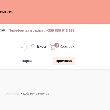
ръчки.
Телефон за връзка :
+359 886 613 338
кти
0
Вход
Количка
Марки
Промоции
2 Отзиви
+ Добавете мнение