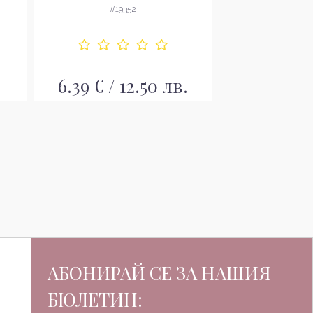
Боя за коса
ко
#19352
#19
.
6.39 € / 12.50 лв.
6.39 € / 
АБОНИРАЙ СЕ ЗА НАШИЯ
БЮЛЕТИН: