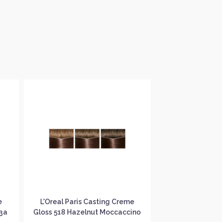
e
L'Oreal Paris Casting Creme
L'Oreal Paris 
за
Gloss 518 Hazelnut Moccaccino
Gloss 618 Vanil