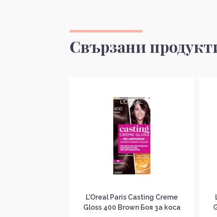
Свързани продукт
AGIC RETOUCH
L'Oreal Paris Casting Creme
криване на бели
Gloss 400 Brown Боя за коса
G