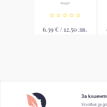
LIGHT BLOND
3072
#19356
 11.99 лв.
6.39 € / 12.50 лв.
За клиен
Условия за д