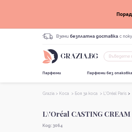
Порад
Вземи
безплатна доставка
с поку
Парфюми
Парфюми без опаковк
Grazia >
Kоса >
Боя за коса >
L'Oréal Paris
>
L\'Oréal CASTING CREAM
Kод: 3064