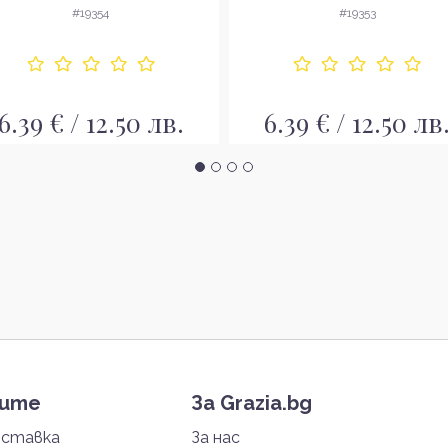
Боя за коса
коса
#19354
#19353
6.39 € / 12.50 лв.
6.39 € / 12.50 лв
тите
За Grazia.bg
оставка
За нас