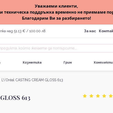
Уважаеми клиенти,
и техническа поддръжка временно не приемаме по
Благодарим Ви за разбирането!
пка над 51.13 € / 100.00 лв.
За нас
Конта
а
Козметика
Грим
Комплекти
 L\'Oréal CASTING CREAM GLOSS 613
 GLOSS 613