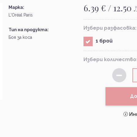
6.39 € / 12.50 
Марка:
L'Oréal Paris
Избери разфасовка:
Тип на продукта:
Боя за коса
1 брой
Избери количество
До
Ин