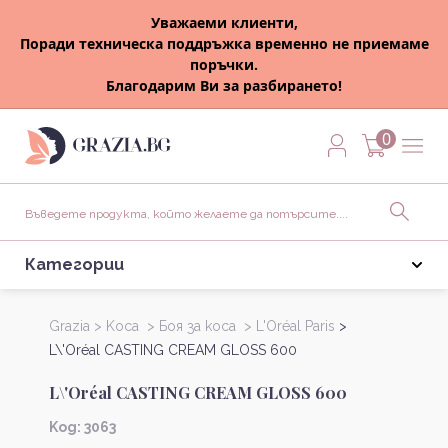
Уважаеми клиенти,
Поради техническа поддръжка временно не приемаме
поръчки.
Благодарим Ви за разбирането!
0
Категории
Grazia >
Kоса >
Боя за коса >
L'Oréal Paris
>
L\'Oréal CASTING CREAM GLOSS 600
L\'Oréal CASTING CREAM GLOSS 600
Kод: 3063