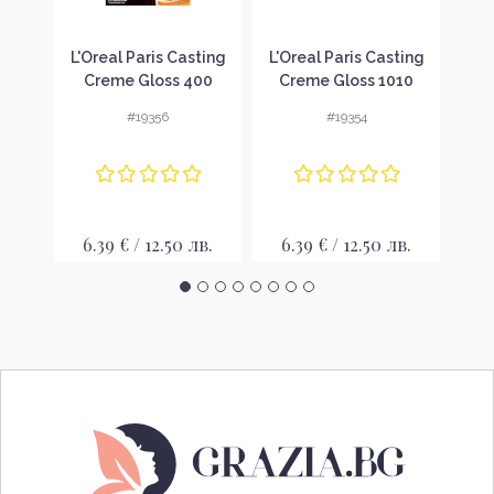
C
L'Oreal Paris Casting
L'Oreal Paris Casting
L'O
 за
Creme Gloss 400
Creme Gloss 1010
C
бели
Brown Боя за коса
Light Iced Blonde Боя
Cho
#19356
#19354
HT
за коса
в.
6.39 € / 12.50 лв.
6.39 € / 12.50 лв.
6