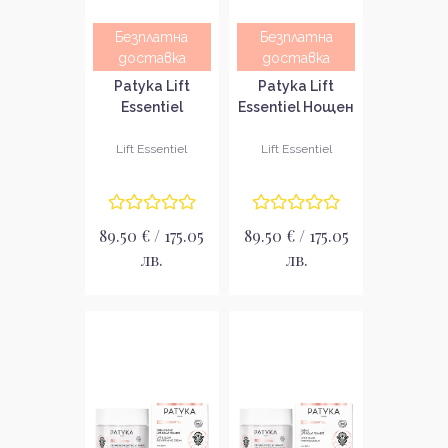
Безплатна
Безплатна
доставка
доставка
Patyka Lift
Patyka Lift
Essentiel
Essentiel Нощен
Стягащ
стягащ
лифтинг крем
лифтинг крем
Lift Essentiel
Lift Essentiel
за сияйна и
за сияйна кожа
румена кожа
89.50 € / 175.05
89.50 € / 175.05
лв.
лв.