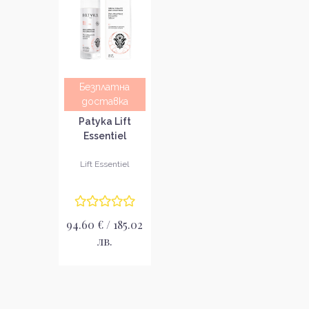
Безплатна
доставка
Patyka Lift
Essentiel
Структуриращ
стягащ серум
Lift Essentiel
94.60 € / 185.02
лв.