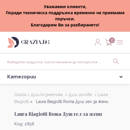
Уважаеми клиенти,
Поради техническа поддръжка временно не приемаме
поръчки.
Благодарим Ви за разбирането!
0
Категории
Grazia >
Душ козметика >
Душ гелове >
Laura
Biagiotti
> Laura Biagiotti Roma Душ гел за жени
Laura Biagiotti Roma Душ гел за жени
Kод: 2858