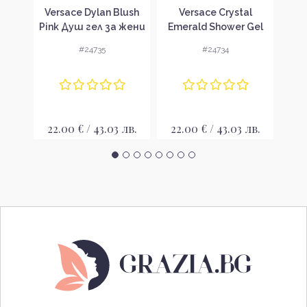
dore
Versace Dylan Blush
Versace Crystal
La
ни
Pink Душ гел за жени
Emerald Shower Gel
Ho
Душ гел за жени
#24735
#24734
лв.
22.00 € / 43.03 лв.
22.00 € / 43.03 лв.
8