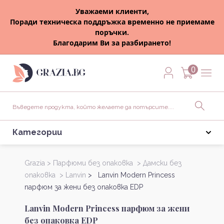
Уважаеми клиенти,
Поради техническа поддръжка временно не приемаме
поръчки.
Благодарим Ви за разбирането!
0
Категории
Grazia >
Парфюми без опаковка >
Дамски без
опаковка >
Lanvin
> Lanvin Modern Princess
парфюм за жени без опаковка EDP
Lanvin Modern Princess парфюм за жени
без опаковка EDP