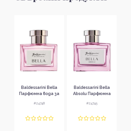
Rose
Baldessarini Bella
Baldessarini Bella
Balde
 за
Парфюмна вода за
Absolu Парфюмна
Di
вка
жени без опаковка
вода за жени без
во
#24748
#24745
EDP
опаковка EDP