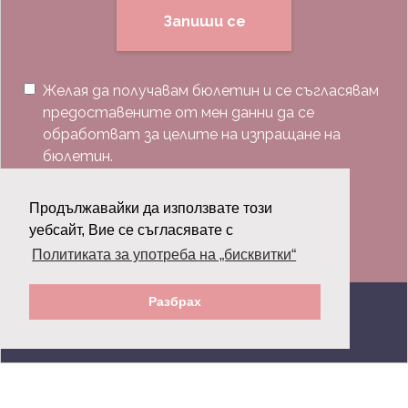
Запиши се
Желая да получавам бюлетин и се съгласявам
предоставените от мен данни да се
обработват за целите на изпращане на
бюлетин.
Последвай ни:
Продължавайки да използвате този
уебсайт, Вие се съгласявате с
Политиката за употреба на „бисквитки“
Разбрах
© 2026 Grazia.bg - Всички права запазени