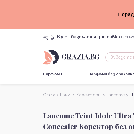
Порад
Вземи
безплатна доставка
с поку
Парфюми
Парфюми без опаковк
Grazia >
Грим >
Коректори >
Lancome
> L
Lancome Teint Idole Ultra 
Concealer Коректор без 