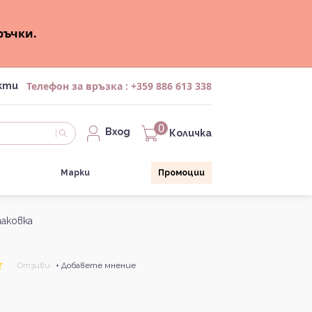
ръчки.
Телефон за връзка :
+359 886 613 338
кти
0
Вход
Количка
Марки
Промоции
паковка
Отзиви
+ Добавете мнение