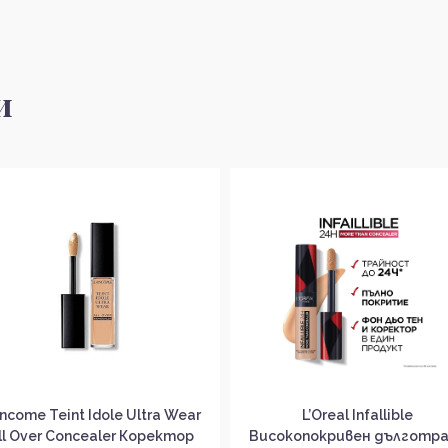
и
ncome Teint Idole Ultra Wear
L’Oreal Infallible
ll Over Concealer Коректор
Високопокривен дълготр