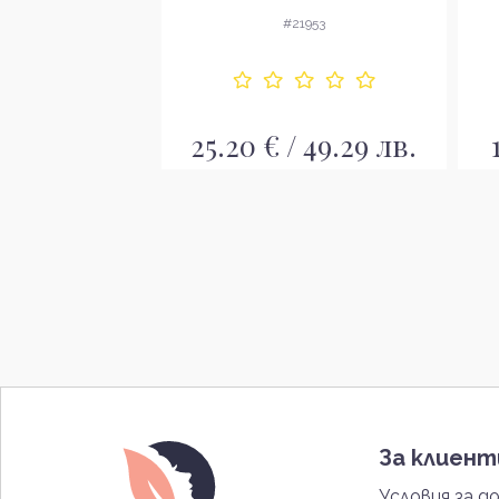
с почистващо и
6550
#21953
хидратиращо действие
/ 27.09 лв.
25.20 € / 49.29 лв.
За клиен
Условия за д