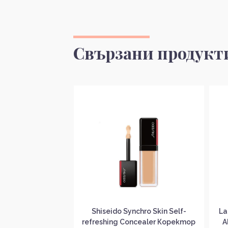
Свързани продукт
x 24 Hour Smooth
Shiseido Synchro Skin Self-
La
р без опаковка
refreshing Concealer Коректор
A