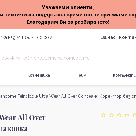
Уважаеми клиенти,
и техническа поддръжка временно не приемаме по
Благодарим Ви за разбирането!
пка над 51.13 € / 100.00 лв.
За нас
Конта
а
Козметика
Грим
Комплекти
ancome Teint Idole Ultra Wear All Over Concealer Коректор без о
Wear All Over
опаковка