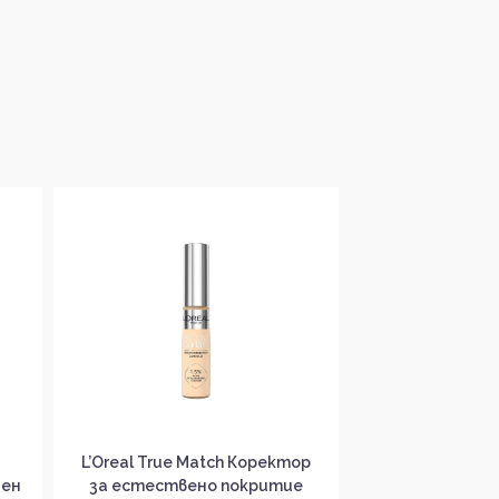
L’Oreal True Match Коректор
Dior Forever S
аен
за естествено покритие
Коректор з