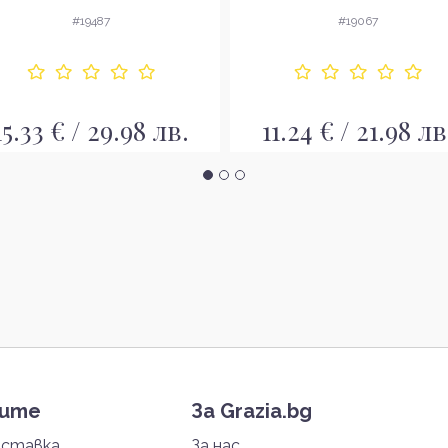
без опаковка
коректор
#19487
#19067
15.33 € / 29.98 лв.
11.24 € / 21.98 лв
тите
За Grazia.bg
оставка
За нас