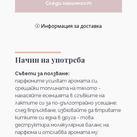
Следи наличност
Информация за доставка
Начин на употреба
Съвети за ползване:
парфюмите усилват аромата си,
срещайки топлината на тялото -
нанасяйте есенцията в сгъвките на
лактите си за по-дълготрайно усещане;
след впръскване, избягвайте да втривате
китките си една в друга - това
деструктира молекулярния баланс на
парфюма и отслабва аромата му;