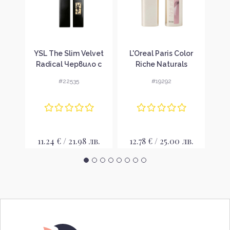
atin
YSL The Slim Velvet
L'Oreal Paris Color
Chr
 без
Radical Червило с
Riche Naturals
Dior
матов ефект без
Червило за устни
#22535
#19292
опаковка
лв.
11.24 € / 21.98 лв.
12.78 € / 25.00 лв.
12