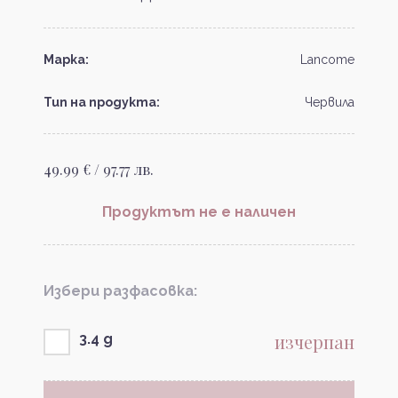
Марка:
Lancome
Тип на продукта:
Червила
49.99 € / 97.77 лв.
Продуктът не е наличен
Избери разфасовка:
изчерпан
3.4 g