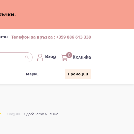
ръчки.
Телефон за връзка :
+359 886 613 338
кти
0
Вход
Количка
Марки
Промоции
Отзиви
+ Добавете мнение