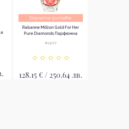
Безплатна доставка
Victoria's Secr
Rabanne Million Gold For Her
за
Hibiscus Refres
Pure Diamonds Парфюмна
за ж
вода за жени EDP
#24
#24727
в.
18.58 € / 
128.15 € / 250.64 лв.