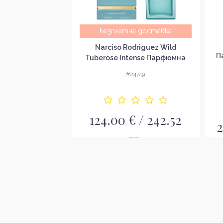
Безплатна доставка
gn Woman Black
Narciso Rodriguez Wild
да за жени EDP
П
Tuberose Intense Парфюмна
вода за жени EDP
4538
#24749
124.00 € / 242.52
/ 84.10 лв.
2
лв.