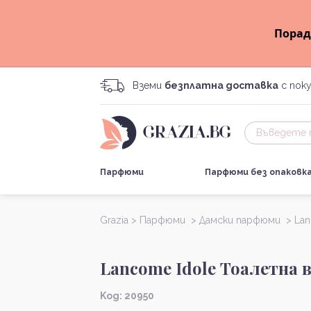
Порад
Вземи
безплатна доставка
с поку
Парфюми
Парфюми без опаковк
Grazia >
Парфюми >
Дамски парфюми >
La
Lancome Idole Тоалетна 
Kод: 20950