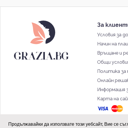
За клиен
Условия за д
Начин на пла
Връщане и р
Общи услови
Политика за
Онлайн решав
Информация 
Карта на са
Продължавайки да използвате този уебсайт, Вие се съг