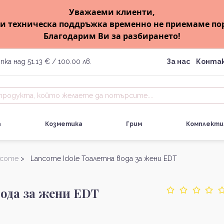
Уважаеми клиенти,
и техническа поддръжка временно не приемаме по
Благодарим Ви за разбирането!
пка над 51.13 € / 100.00 лв.
За нас
Конта
а
Козметика
Грим
Комплекти
ncome
> Lancome Idole Тоалетна вода за жени EDT
вода за жени EDT