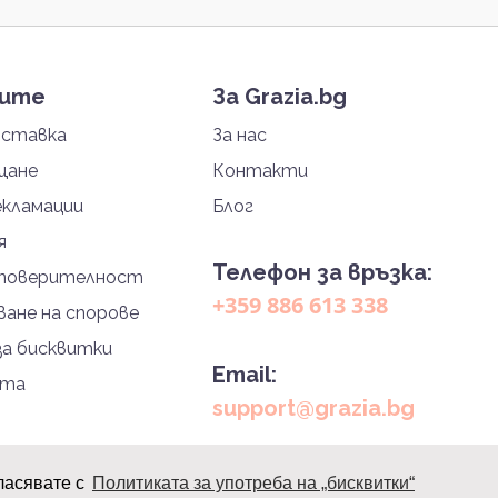
тите
За Grazia.bg
оставка
За нас
щане
Контакти
екламации
Блог
я
Телефон за връзка:
 поверителност
+359 886 613 338
ане на спорове
за бисквитки
Email:
йта
support@grazia.bg
ласявате с
Политиката за употреба на „бисквитки“