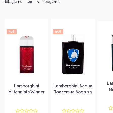
Показва по
продукта
нов
нов
La
Lamborghini
Lamborghini Acqua
Mi
Millennials Winner
Тоалетна вода за
Dinam
Тоалетна вода за
мъже без
вода 
мъже EDT
опаковка EDT
опа