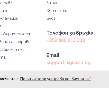
оставка
За нас
щане
Контакти
екламации
Блог
я
Телефон за връзка:
 поверителност
+359 886 613 338
ане на спорове
за бисквитки
Email:
йта
support@grazia.bg
ласявате с
Политиката за употреба на „бисквитки“