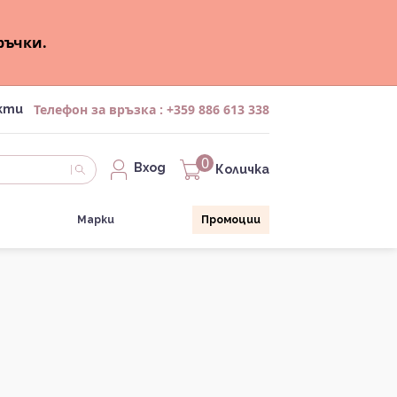
ръчки.
Телефон за връзка :
+359 886 613 338
кти
0
Вход
Количка
Марки
Промоции