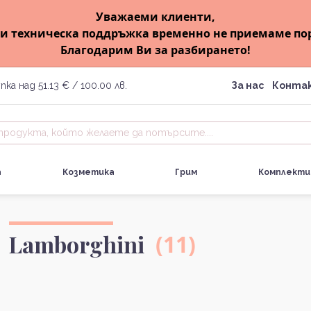
Уважаеми клиенти,
и техническа поддръжка временно не приемаме по
Благодарим Ви за разбирането!
пка над 51.13 € / 100.00 лв.
За нас
Конта
а
Козметика
Грим
Комплекти
Lamborghini
(11)