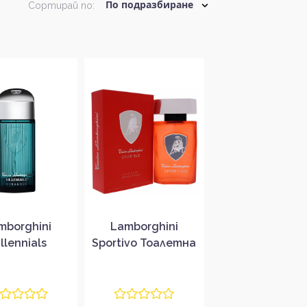
Сортирай по:
mborghini
Lamborghini
llennials
Sportivo Тоалетна
ico Тоалетна
вода за мъже EDT
за мъже без
ковка EDT