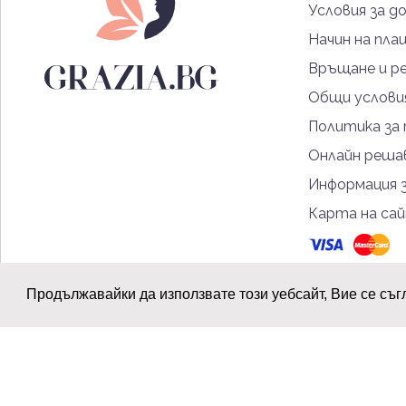
Условия за д
Начин на пла
Връщане и р
Общи услови
Политика за
Онлайн решав
Информация 
Карта на са
Продължавайки да използвате този уебсайт, Вие се съг
© 2026 Grazia.bg - Всички права запазени