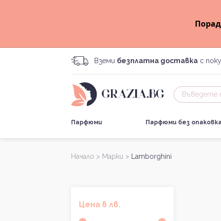
Порад
Вземи
безплатна доставка
с поку
Парфюми
Парфюми без опаковк
Начало >
Марки >
Lamborghini
Цена в лв.