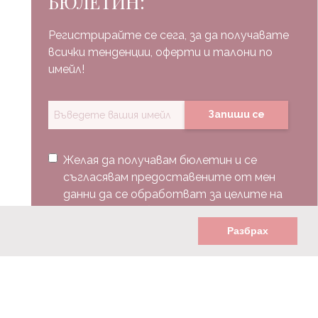
БЮЛЕТИН:
Регистрирайте се сега, за да получавате
всички тенденции, оферти и талони по
имейл!
Запиши се
Желая да получавам бюлетин и се
съгласявам предоставените от мен
данни да се обработват за целите на
изпращане на бюлетин.
Разбрах
Последвай ни: