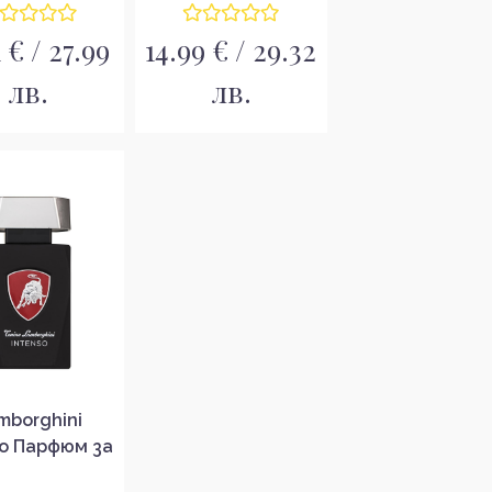
1 € / 27.99
14.99 € / 29.32
лв.
лв.
mborghini
so Парфюм за
ъже EDT