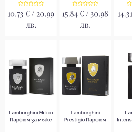
опаковка
10.73 € / 20.99
15.84 € / 30.98
14.3
лв.
лв.
Lamborghini Mitico
Lamborghini
La
Парфюм за мъже
Prestigio Парфюм
Inten
EDT
за мъже EDT
м