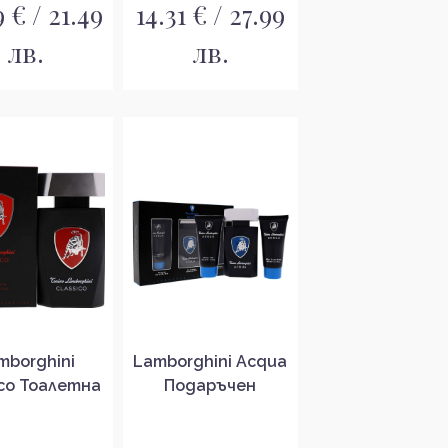
 € / 21.49
14.31 € / 27.99
лв.
лв.
mborghini
Lamborghini Acqua
ico Тоалетна
Подаръчен
за мъже EDT
комплект за мъже