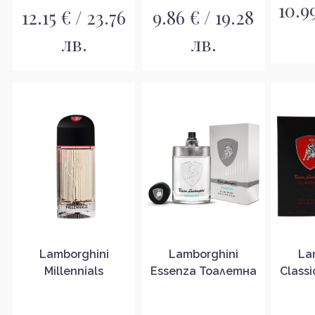
10.99
12.15 € / 23.76
9.86 € / 19.28
лв.
лв.
Lamborghini
Lamborghini
La
Millennials
Essenza Тоалетна
Class
Тоалетна вода за
вода за мъже EDT
вода 
мъже без