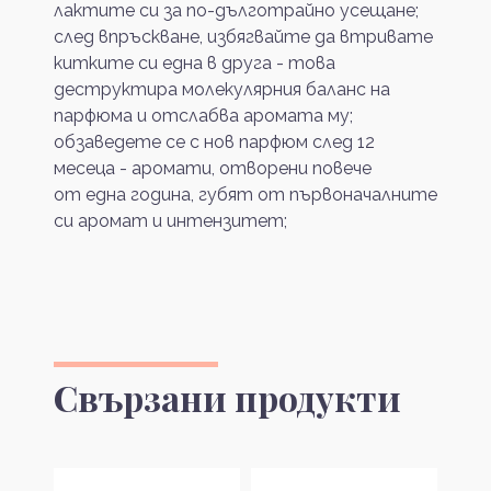
лактите си за по-дълготрайно усещане;
след впръскване, избягвайте да втривате
китките си една в друга - това
деструктира молекулярния баланс на
парфюма и отслабва аромата му;
обзаведете се с нов парфюм след 12
месеца - аромати, отворени повече
от една година, губят от първоначалните
си аромат и интензитет;
Свързани продукти