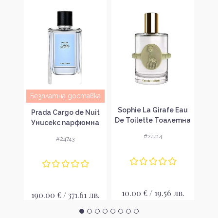
Безплатна доставка
au de
Sophie La Girafe Eau
Sop
Prada Cargo de Nuit
тна
De Toilette Тоалетна
du
Унисекс парфюмна
 без
вода за деца без
сп
вода без опаковка
#24414
#24743
S
опаковка EDT
де
EDP
лв.
10.00 € / 19.56 лв.
5
190.00 € / 371.61 лв.