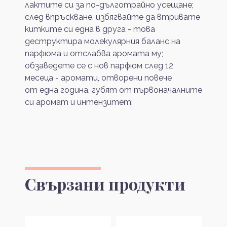
лактите си за по-дълготрайно усещане;
след впръскване, избягвайте да втривате
китките си една в друга - това
деструктира молекулярния баланс на
парфюма и отслабва аромата му;
обзаведете се с нов парфюм след 12
месеца - аромати, отворени повече
от една година, губят от първоначалните
си аромат и интензитет;
Свързани продукти