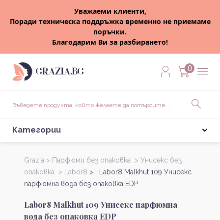
Уважаеми клиенти,
Поради техническа поддръжка временно не приемаме
поръчки.
Благодарим Ви за разбирането!
0
Категории
Grazia >
Парфюми без опаковка >
Унисекс без
опаковка >
Labor8
> Labor8 Malkhut 109 Унисекс
парфюмна вода без опаковка EDP
Labor8 Malkhut 109 Унисекс парфюмна
вода без опаковка EDP