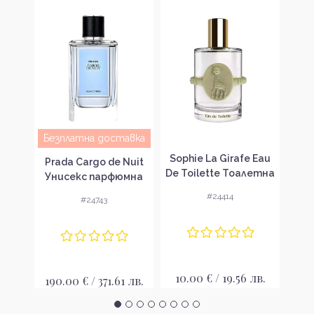
Безплатна доставка
au de
Sophie La Girafe Eau
Sop
Prada Cargo de Nuit
тна
De Toilette Тоалетна
du
Унисекс парфюмна
 без
вода за деца без
сп
вода без опаковка
#24414
#24743
S
опаковка EDT
де
EDP
лв.
10.00 € / 19.56 лв.
5
190.00 € / 371.61 лв.