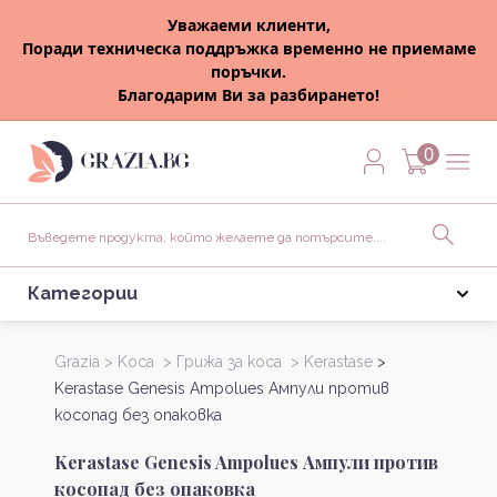
Уважаеми клиенти,
Поради техническа поддръжка временно не приемаме
поръчки.
Благодарим Ви за разбирането!
0
Категории
Grazia >
Kоса >
Грижа за коса >
Kerastase
>
Kerastase Genesis Ampolues Ампули против
косопад без опаковка
Kerastase Genesis Ampolues Ампули против
косопад без опаковка