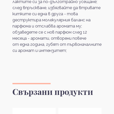
лактите си за по-дълготрайно усещане;
след впръскване, избягвайте да втривате
китките си една в друга - това
деструктира молекулярния баланс на
парфюма и отслабва аромата му;
обзаведете се с нов парфюм след 12
месеца - аромати, отворени повече
от една година, губят от първоначалните
си аромат и интензитет;
Свързани продукти