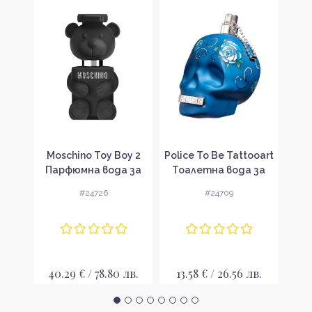
авка
Moschino Toy Boy 2
Police To Be Tattooart
La
 Bad
Парфюмна вода за
Тоалетна вода за
То
ir
мъже без опаковка
мъже без опаковка
мъ
 за
#24726
#24709
EDP
EDT
вка
40.29 € / 78.80 лв.
13.58 € / 26.56 лв.
9
 лв.