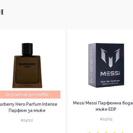
и
Безплатна доставка
Messi Messi Парфюмна вода
urberry Hero Parfum Intense
мъже EDP
Парфюм за мъже
#24705
#24722