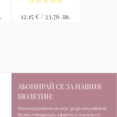
.
12.15 € / 23.76 лв.
24.15 € / 
АБОНИРАЙ СЕ ЗА НАШИЯ
БЮЛЕТИН:
Регистрирайте се сега, за да получавате
всички тенденции, оферти и талони по