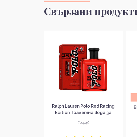
Свързани продукт
а доставка
Ralph Lauren Polo Red Racing
Gemme Garanat
B
Edition Тоалетна вода за
да за мъже EDP
мъже EDT
#24746
4170