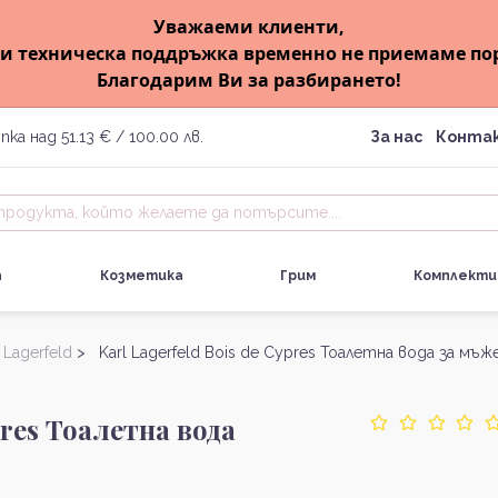
Уважаеми клиенти,
и техническа поддръжка временно не приемаме по
Благодарим Ви за разбирането!
пка над 51.13 € / 100.00 лв.
За нас
Конта
а
Козметика
Грим
Комплекти
 Lagerfeld
> Karl Lagerfeld Bois de Cypres Тоалетна вода за мъж
pres Тоалетна вода