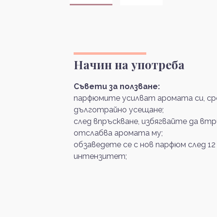
Начин на употреба
Съвети за ползване:
парфюмите усилват аромата си, сре
дълготрайно усещане;
след впръскване, избягвайте да вт
отслабва аромата му;
обзаведете се с нов парфюм след 12
интензитет;