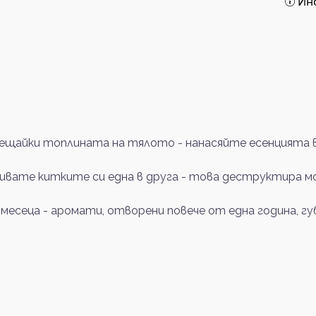
Ин
щайки топлината на тялото - нанасяйте есенцията в 
ривате китките си една в друга - това деструктира м
 месеца - аромати, отворени повече от една година, 