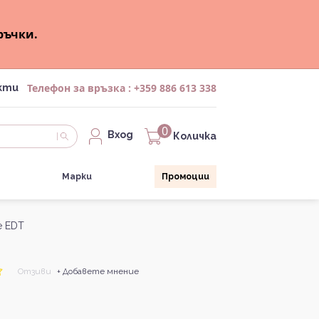
ръчки.
Телефон за връзка :
+359 886 613 338
кти
0
Вход
Количка
Марки
Промоции
е EDT
Отзиви
+ Добавете мнение