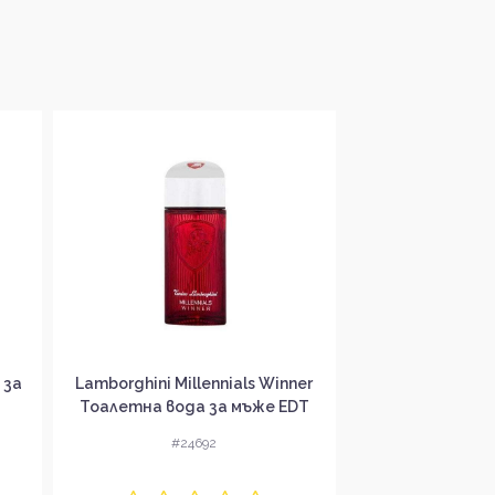
 за
Lamborghini Millennials Winner
Guy Laroche 
Тоалетна вода за мъже EDT
Парфюмна вода
#24692
#24