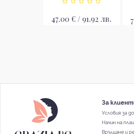
€ / 582.84
47.00 € / 91.92 лв.
7
в.
За клиен
Условия за д
Начин на пла
Връщане и р