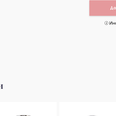
До
Ин
и