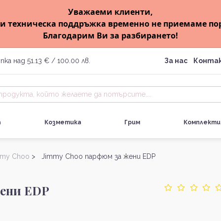
Уважаеми клиенти,
и техническа поддръжка временно не приемаме по
Благодарим Ви за разбирането!
пка над 51.13 € / 100.00 лв.
За нас
Конта
а
Козметика
Грим
Комплекти
mmy Choo
> Jimmy Choo парфюм за жени EDP
жени EDP