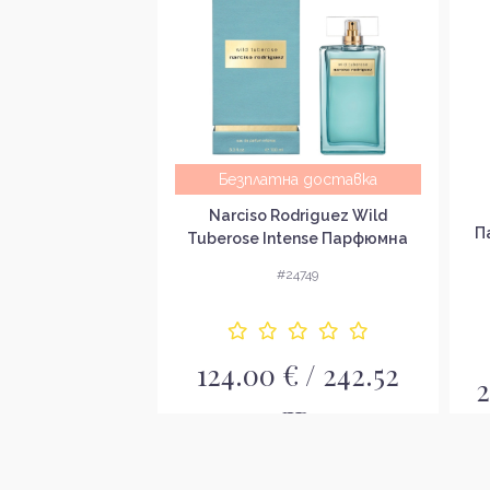
Безплатна доставка
gn Woman Black
Narciso Rodriguez Wild
да за жени EDP
П
Tuberose Intense Парфюмна
вода за жени EDP
4538
#24749
124.00 € / 242.52
/ 84.10 лв.
2
лв.