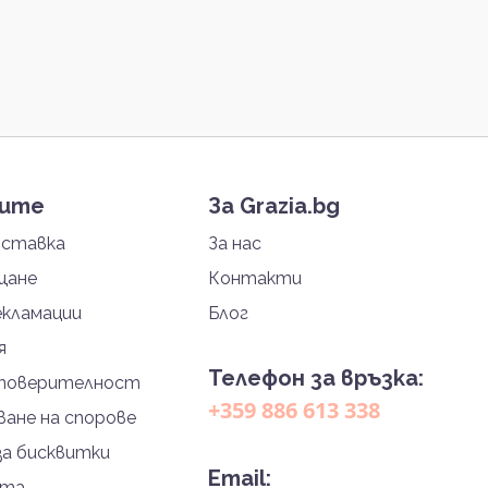
тите
За Grazia.bg
оставка
За нас
щане
Контакти
екламации
Блог
я
Телефон за връзка:
 поверителност
+359 886 613 338
ане на спорове
за бисквитки
Email:
йта