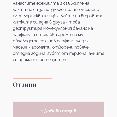
нанасяйте есенцията в сгъвките на
лактите си за по-дълготрайно усещане;
след впръскване, избягвайте да втривате
китките си една в друга - това
деструктира молекулярния баланс на
парфюма и отслабва аромата му;
обзаведете се с нов парфюм след 12
месеца - аромати, отворени повече
от една година, губят от първоначалните
си аромат и интензитет;
Отзиви
+ Добави отзив