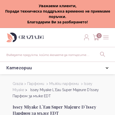
Уважаеми клиенти,
Поради техническа поддръжка временно не приемаме
поръчки.
Благодарим Ви за разбирането!
0
Категории
Grazia >
Парфюми >
Мъжки парфюми >
Issey
Miyake
> Issey Miyake L`Eau Super Majeure D`Issey
Парфюм за мъже EDT
Issey Miyake L`Eau Super Majeure D`Issey
Парфюм за мъже EDT