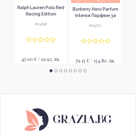
Sea
Ralph Lauren Polo Red
Burberry Hero Parfum
 за
Racing Edition
Па
Intense Парфюм за
Тоалетна вода за
мъже
#24746
#24722
мъже EDT
лв.
47.00 € / 91.92 лв.
45
79.15 € / 154.80 лв.