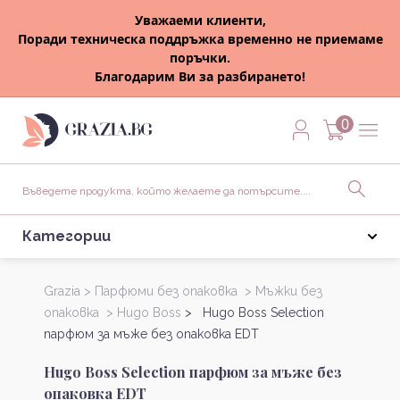
Уважаеми клиенти,
Поради техническа поддръжка временно не приемаме
поръчки.
Благодарим Ви за разбирането!
0
Категории
Grazia >
Парфюми без опаковка >
Мъжки без
опаковка >
Hugo Boss
> Hugo Boss Selection
парфюм за мъже без опаковка EDT
Hugo Boss Selection парфюм за мъже без
опаковка EDT