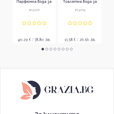
 за
Парфюмна вода за
Тоалетна вода за
То
вка
мъже без опаковка
мъже без опаковка
мъ
#24726
#24709
EDP
EDT
 лв.
40.29 € / 78.80 лв.
13.58 € / 26.56 лв.
9