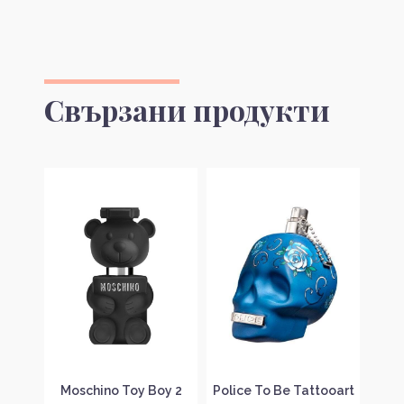
Свързани продукти
ver
Moschino Toy Boy 2
Police To Be Tattooart
La