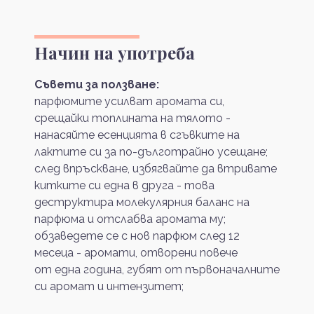
Начин на употреба
Съвети за ползване:
парфюмите усилват аромата си,
срещайки топлината на тялото -
нанасяйте есенцията в сгъвките на
лактите си за по-дълготрайно усещане;
след впръскване, избягвайте да втривате
китките си една в друга - това
деструктира молекулярния баланс на
парфюма и отслабва аромата му;
обзаведете се с нов парфюм след 12
месеца - аромати, отворени повече
от една година, губят от първоначалните
си аромат и интензитет;