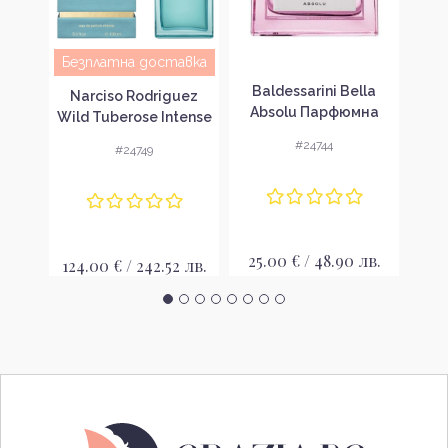
Безплатна доставка
n
Baldessarini Bella
Balde
Narciso Rodriguez
k
Absolu Парфюмна
Di
Wild Tuberose Intense
 за
вода за жени EDP
во
Парфюмна вода за
#24744
#24749
жени EDP
лв.
25.00 € / 48.90 лв.
24
124.00 € / 242.52 лв.