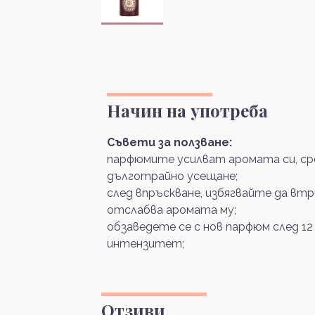
Начин на употреба
Съвети за ползване:
парфюмите усилват аромата си, сре
дълготрайно усещане;
след впръскване, избягвайте да вт
отслабва аромата му;
обзаведете се с нов парфюм след 12
интензитет;
Отзиви