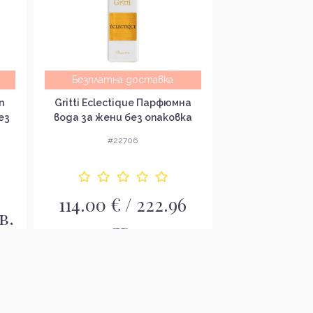
Безплатна доставка
Безплатна
n
Gritti Eclectique Парфюмна
Gritti Dame de 
ез
вода за жени без опаковка
вода за жени 
EDP
ED
#22706
#22
114.00 € / 222.96
114.00 € 
в.
лв.
л