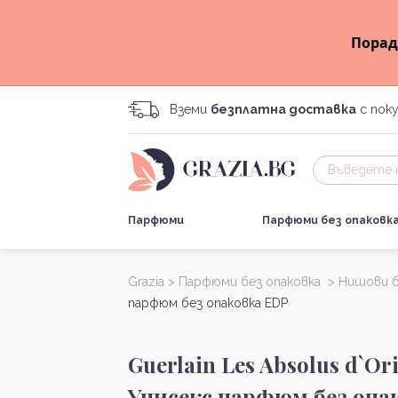
Порад
Вземи
безплатна доставка
с поку
Парфюми
Парфюми без опаковк
Grazia >
Парфюми без опаковка >
Нишови б
парфюм без опаковка EDP
Guerlain Les Absolus d`Or
Унисекс парфюм без опа