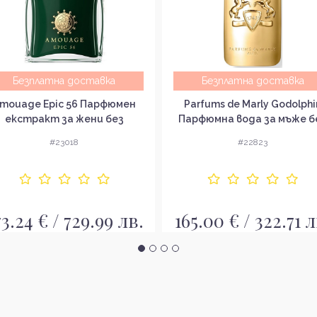
Безплатна доставка
Безплатна доставка
mouage Epic 56 Парфюмен
Parfums de Marly Godolphi
екстракт за жени без
Парфюмна вода за мъже б
опаковка
опаковка EDP
#23018
#22823
73.24 € / 729.99 лв.
165.00 € / 322.71 л