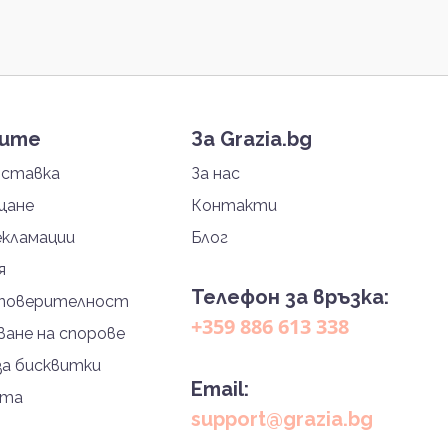
тите
За Grazia.bg
оставка
За нас
щане
Контакти
екламации
Блог
я
Телефон за връзка:
 поверителност
+359 886 613 338
ане на спорове
за бисквитки
Email:
йта
support@grazia.bg