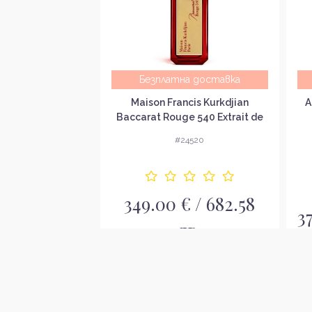
а доставка
Безплатна доставка
iamond Rose
Maison Francis Kurkdjian
A
да за жени без
Baccarat Rouge 540 Extrait de
вка EDP
Parfum Унисекс парфюмен
1786
#24520
екстракт без опаковка
349.00 € / 682.58
 138.86 лв.
3
лв.