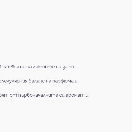
сгъвките на лактите си за по-
олекулярния баланс на парфюма и
губят от първоначалните си аромат и