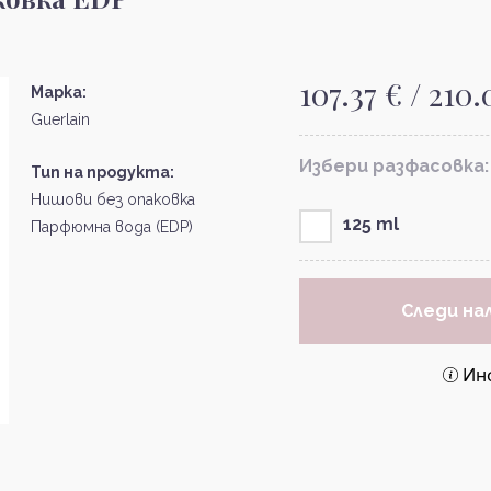
107.37 € / 210
Марка:
Guerlain
Избери разфасовка:
Тип на продукта:
Нишови без опаковка
125 ml
Парфюмна вода (EDP)
Следи на
Ин