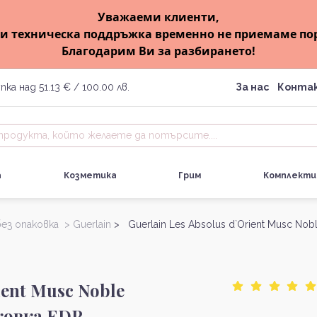
Уважаеми клиенти,
и техническа поддръжка временно не приемаме по
Благодарим Ви за разбирането!
пка над 51.13 € / 100.00 лв.
За нас
Конта
а
Козметика
Грим
Комплекти
ез опаковка >
Guerlain
> Guerlain Les Absolus d`Orient Musc Nob
ient Musc Noble
ковка EDP