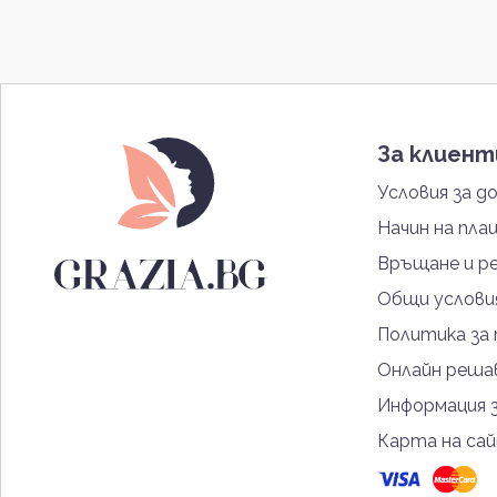
За клиен
Условия за д
Начин на пла
Връщане и р
Общи услови
Политика за
Онлайн решав
Информация 
Карта на са