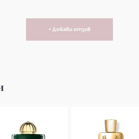
+ Добави отзив
и