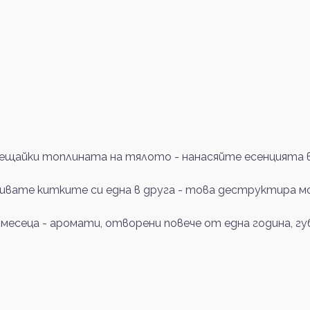
щайки топлината на тялото - нанасяйте есенцията в 
ривате китките си една в друга - това деструктира м
 месеца - аромати, отворени повече от една година, 