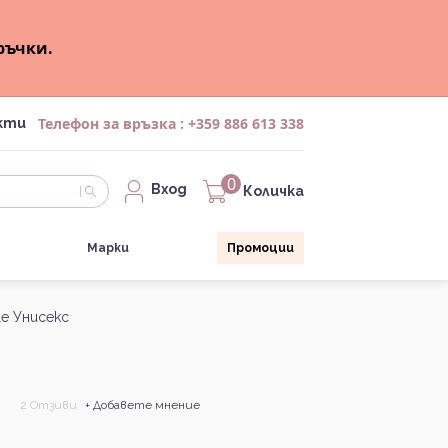
ръчки.
Телефон за връзка :
+359 886 613 338
кти
0
Вход
Количка
Марки
Промоции
le Унисекс
2 Отзиви
+ Добавете мнение