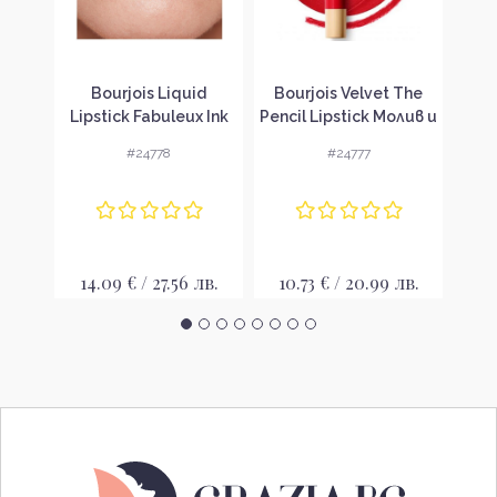
RICH
Bourjois Liquid
Bourjois Velvet The
Lan
 230
Lipstick Fabuleux Ink
Pencil Lipstick Молив и
Mas
om
Lacquer Течно
червило 2 в 1
М
#24778
#24777
червило
лв.
14.09 € / 27.56 лв.
10.73 € / 20.99 лв.
25