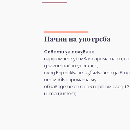
Начин на употреба
Съвети за ползване:
парфюмите усилват аромата си, сре
дълготрайно усещане;
след впръскване, избягвайте да вт
отслабва аромата му;
обзаведете се с нов парфюм след 12
интензитет;