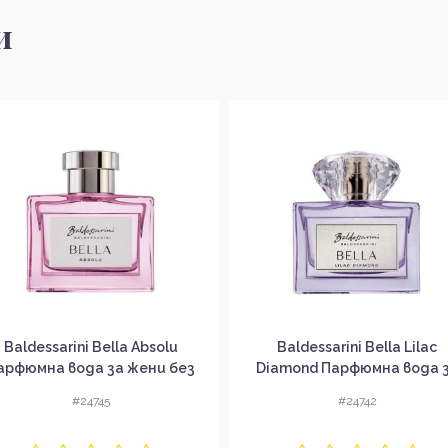
и
Baldessarini Bella Absolu
Baldessarini Bella Lilac
арфюмна вода за жени без
Diamond Парфюмна вода 
опаковка EDP
жени без опаковка EDP
#24745
#24742