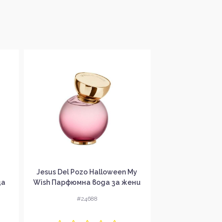
Jesus Del Pozo Halloween My
Jesus Del Po
за
Wish Парфюмна вода за жени
Freеsia Тоал
без опаковка EDP
жени без оп
#24688
#24