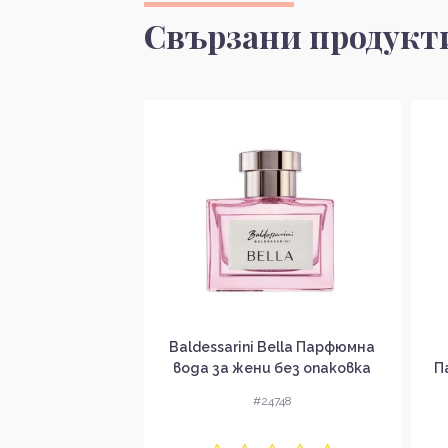
Свързани продукт
12 Rose Парфюмна
Baldessarini Bella Парфюмна
и без опаковка
вода за жени без опаковка
П
EDP
EDP
4368
#24748