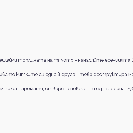
щайки топлината на тялото - нанасяйте есенцията в 
ривате китките си една в друга - това деструктира м
 месеца - аромати, отворени повече от една година, 