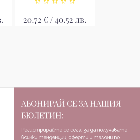
в.
20.72 € / 40.52 лв.
20.72 € / 
АБОНИРАЙ СЕ ЗА НАШИЯ
БЮЛЕТИН:
Регистрирайте се сега, за да получавате
всички тенденции, оферти и талони по