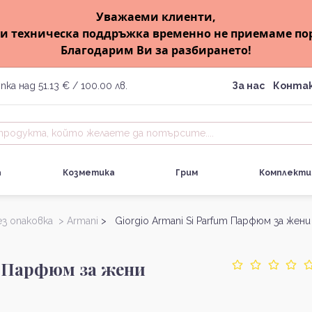
Уважаеми клиенти,
и техническа поддръжка временно не приемаме по
Благодарим Ви за разбирането!
пка над 51.13 € / 100.00 лв.
За нас
Конта
а
Козметика
Грим
Комплекти
ез опаковка >
Armani
> Giorgio Armani Si Parfum Парфюм за жени
m Парфюм за жени