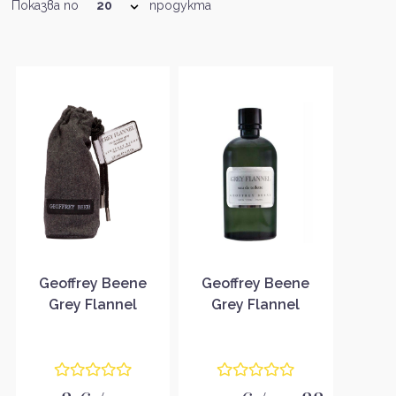
Показва по
продукта
Geoffrey Beene
Geoffrey Beene
Grey Flannel
Grey Flannel
парфюм за мъже
Тоалетна вода за
EDT
мъже без
опаковка EDT