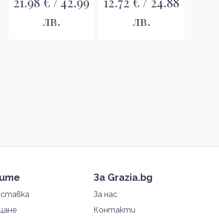
21.98 € / 42.99
12.72 € / 24.88
лв.
лв.
тите
За Grazia.bg
оставка
За нас
щане
Контакти