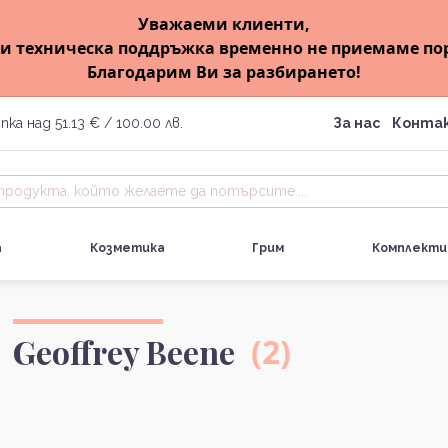
Уважаеми клиенти,
и техническа поддръжка временно не приемаме по
Благодарим Ви за разбирането!
пка над 51.13 € / 100.00 лв.
За нас
Конта
а
Козметика
Грим
Комплекти
Geoffrey Beene
(2)