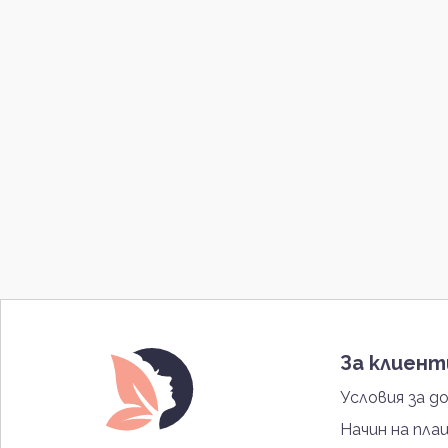
За клиен
Условия за д
Начин на пла