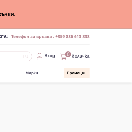
ръчки.
Телефон за връзка :
+359 886 613 338
кти
0
Вход
Количка
Марки
Промоции