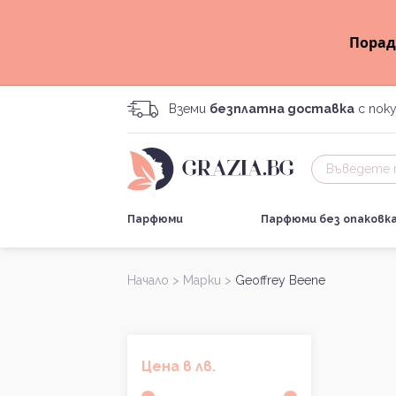
Порад
Вземи
безплатна доставка
с поку
Парфюми
Парфюми без опаковк
Начало >
Марки >
Geoffrey Beene
Цена в лв.