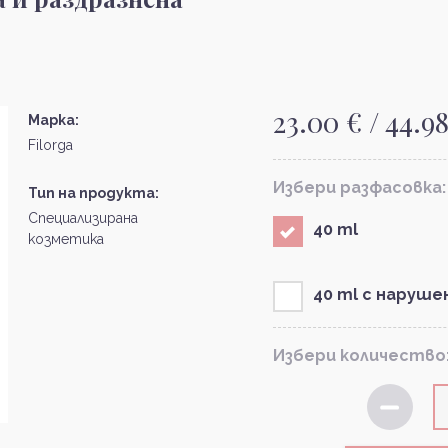
23.00 € / 44.9
Марка:
Filorga
Избери разфасовка:
Тип на продукта:
Специализирана
40 ml
козметика
40 ml с наруше
Избери количество