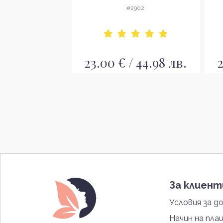
и раздразнена
проблемна и раздразнена
2902
#2902
ожа
кожа
/ 44.98 лв.
23.00 € / 44.98 лв.
2
За клиен
Условия за д
Начин на пла