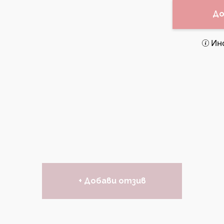
До
Ин
+ Добави отзив