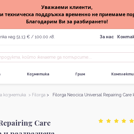
Уважаеми клиенти,
и техническа поддръжка временно не приемаме по
Благодарим Ви за разбирането!
пка над 51.13 € / 100.00 лв.
За нас
Конта
а
Козметика
Грим
Комплекти
на козметика >
Filorga
> Filorga Neocica Universal Repairing Ca
 Repairing Care
 и раздразнена