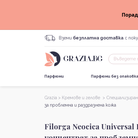
Порад
Вземи
безплатна доставка
с поку
Парфюми
Парфюми без опаковк
Grazia >
Кремове и гелове >
Специализира
за проблемна и раздразнена кожа
Filorga Neocica Universal
концентрат за проблемна