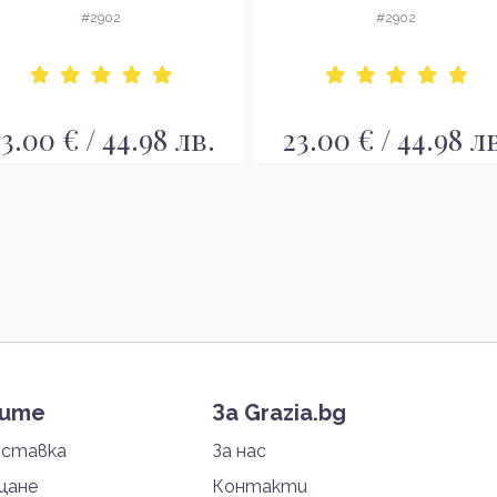
проблемна и раздразнена
проблемна и раздразнен
#2902
#2902
кожа
кожа
3.00 € / 44.98 лв.
23.00 € / 44.98 л
тите
За Grazia.bg
оставка
За нас
щане
Контакти