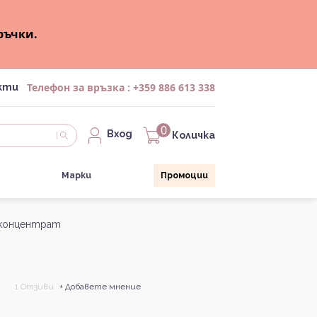
ръчки.
Телефон за връзка :
+359 886 613 338
кти
0
Вход
Количка
Марки
Промоции
re концентрат
1 Отзиви
+ Добавете мнение