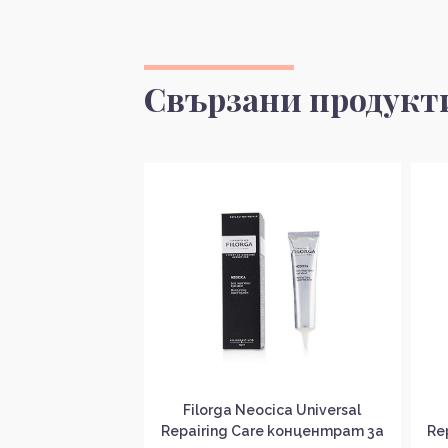
Свързани продукт
cica Universal
Filorga Neocica Universal
e концентрат за
Repairing Care концентрат за
Re