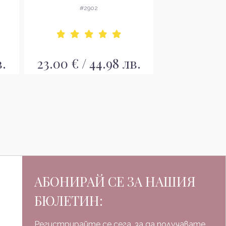
а
проблемна и раздразнена
проблемна и 
#2902
#29
кожа
ко
в.
23.00 € / 44.98 лв.
23.00 € / 
АБОНИРАЙ СЕ ЗА НАШИЯ
БЮЛЕТИН:
Регистрирайте се сега, за да получавате