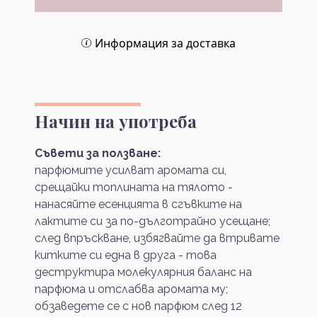
Информация за доставка
Начин на употреба
Съвети за ползване:
парфюмите усилват аромата си,
срещайки топлината на тялото -
нанасяйте есенцията в сгъвките на
лактите си за по-дълготрайно усещане;
след впръскване, избягвайте да втривате
китките си една в друга - това
деструктира молекулярния баланс на
парфюма и отслабва аромата му;
обзаведете се с нов парфюм след 12