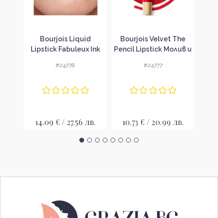
ouge
Bourjois Liquid
Bourjois Velvet The
YSL
are
Lipstick Fabuleux Ink
Pencil Lipstick Молив и
Ra
Lacquer Течно
червило 2 в 1
ма
#24778
#24777
червило
лв.
14.09 € / 27.56 лв.
10.73 € / 20.99 лв.
11