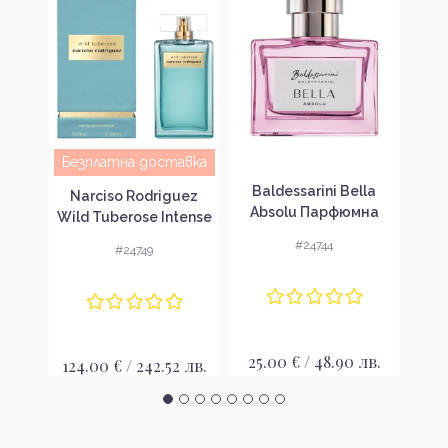
Безплатна доставка
n
Baldessarini Bella
Balde
Narciso Rodriguez
k
Absolu Парфюмна
Di
Wild Tuberose Intense
 за
вода за жени EDP
во
Парфюмна вода за
#24744
#24749
жени EDP
лв.
25.00 € / 48.90 лв.
24
124.00 € / 242.52 лв.