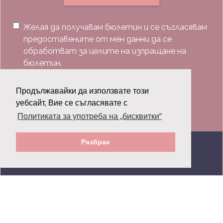
Желая да получавам бюлетин и се съгласявам
предоставените от мен данни да се
обработват за целите на изпращане на
бюлетин.
Последвай ни:
Продължавайки да използвате този
уебсайт, Вие се съгласявате с
Политиката за употреба на „бисквитки“
Разбрах
© 2026 Grazia.bg - Всички права запазени