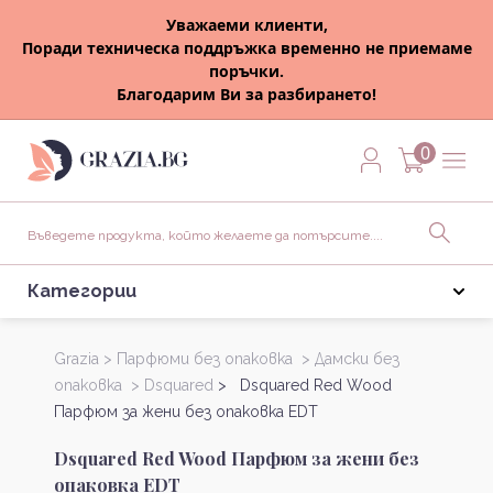
Уважаеми клиенти,
Поради техническа поддръжка временно не приемаме
поръчки.
Благодарим Ви за разбирането!
0
Категории
Grazia >
Парфюми без опаковка >
Дамски без
опаковка >
Dsquared
> Dsquared Red Wood
Парфюм за жени без опаковка EDT
Dsquared Red Wood Парфюм за жени без
опаковка EDT