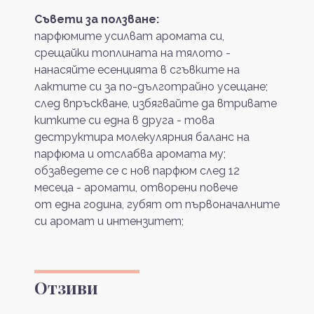
Съвети за ползване:
парфюмите усилват аромата си,
срещайки топлината на тялото -
нанасяйте есенцията в сгъвките на
лактите си за по-дълготрайно усещане;
след впръскване, избягвайте да втривате
китките си една в друга - това
деструктира молекулярния баланс на
парфюма и отслабва аромата му;
обзаведете се с нов парфюм след 12
месеца - аромати, отворени повече
от една година, губят от първоначалните
си аромат и интензитет;
Отзиви