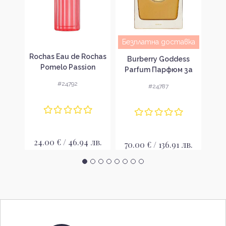
Безплатна доставка
wist
Rochas Eau de Rochas
Ba
Burberry Goddess
 за
Pomelo Passion
Па
Parfum Парфюм за
вка
Тоалетна вода за
же
жени без опаковка
#24792
#24787
жени без опаковка
EDT
лв.
24.00 € / 46.94 лв.
25
70.00 € / 136.91 лв.