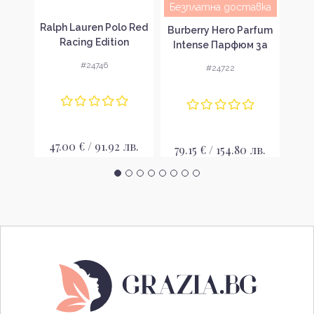
Безплатна доставка
Sea
Ralph Lauren Polo Red
Burberry Hero Parfum
 за
Racing Edition
Па
Intense Парфюм за
Тоалетна вода за
мъже
#24746
#24722
мъже EDT
лв.
47.00 € / 91.92 лв.
45
79.15 € / 154.80 лв.