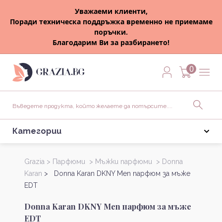
Уважаеми клиенти,
Поради техническа поддръжка временно не приемаме
поръчки.
Благодарим Ви за разбирането!
0
Категории
Grazia >
Парфюми >
Мъжки парфюми >
Donna
Karan
> Donna Karan DKNY Men парфюм за мъже
EDT
Donna Karan DKNY Men парфюм за мъже
EDT