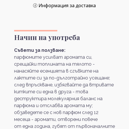
Информация за доставка
Начин на употреба
Съвети за ползване:
парфюмите усилват аромата си,
срещайки топлината на тялото -
нанасяйте есенцията в сгъвките на
лактите си за по-дълготрайно усещане;
след впръскване, избягвайте да втривате
китките си една в друга - това
деструктира молекулярния баланс на
парфюма и отслабва аромата му;
обзаведете се с нов парфюм след 12
месеца - аромати, отворени повече
от една година, губят от първоначалните