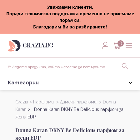
Уважаеми клиенти,
Поради техническа поддръжка временно не приемаме
поръчки.
Благодарим Ви за разбирането!
0
Категории
Grazia >
Парфюми >
Дамски парфюми >
Donna
Karan
> Donna Karan DKNY Be Delicious парфюм за
жени EDP
Donna Karan DKNY Be Delicious парфюм за
жени EDP