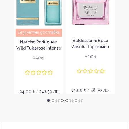
Безплатна доставка
n
Baldessarini Bella
Balde
Narciso Rodriguez
k
Absolu Парфюмна
Di
Wild Tuberose Intense
 за
вода за жени EDP
во
Парфюмна вода за
#24744
#24749
жени EDP
лв.
25.00 € / 48.90 лв.
24
124.00 € / 242.52 лв.