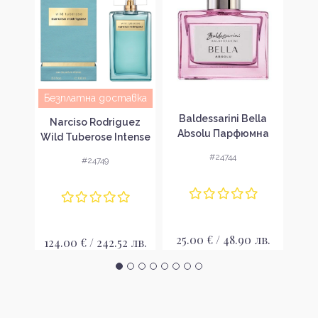
Безплатна доставка
n
Baldessarini Bella
Balde
Narciso Rodriguez
k
Absolu Парфюмна
Di
Wild Tuberose Intense
 за
вода за жени EDP
во
Парфюмна вода за
#24744
#24749
жени EDP
лв.
25.00 € / 48.90 лв.
24
124.00 € / 242.52 лв.