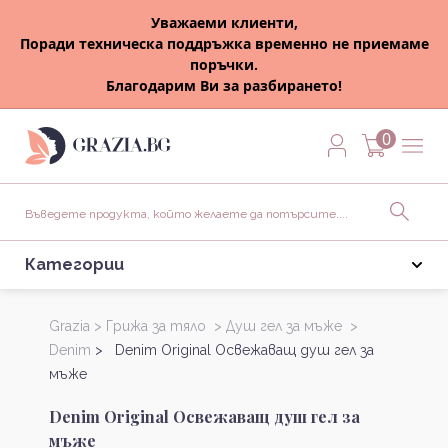
Уважаеми клиенти,
Поради техническа поддръжка временно не приемаме
поръчки.
Благодарим Ви за разбирането!
0
Категории
Grazia >
Грижа за тяло >
Душ гел за мъже >
Denim
> Denim Original Освежаващ душ гел за
мъже
Denim Original Освежаващ душ гел за
мъже