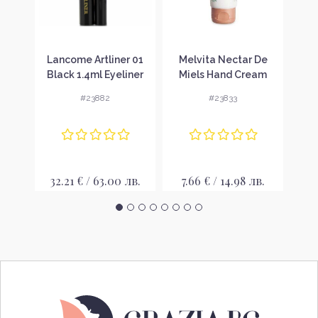
авка
Lancome Artliner 01
Melvita Nectar De
Latt
s
Black 1.4ml Eyeliner
Miels Hand Cream
Па
ilk
Очна линия за жени
Успокояващ крем за
с
#23882
#23833
ръце
 без
P
32.21 € / 63.00 лв.
7.66 € / 14.98 лв.
28
 лв.