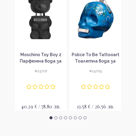
r
Moschino Toy Boy 2
Police To Be Tattooart
La
тна
Парфюмна вода за
Тоалетна вода за
То
без
мъже без опаковка
мъже без опаковка
мъ
#24726
#24709
T
EDP
EDT
лв.
40.29 € / 78.80 лв.
13.58 € / 26.56 лв.
9