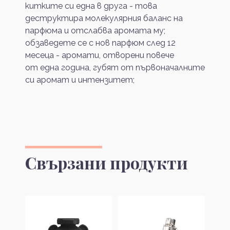
китките си една в друга - това
деструктира молекулярния баланс на
парфюма и отслабва аромата му;
обзаведете се с нов парфюм след 12
месеца - аромати, отворени повече
от една година, губят от първоначалните
си аромат и интензитет;
Свързани продукти