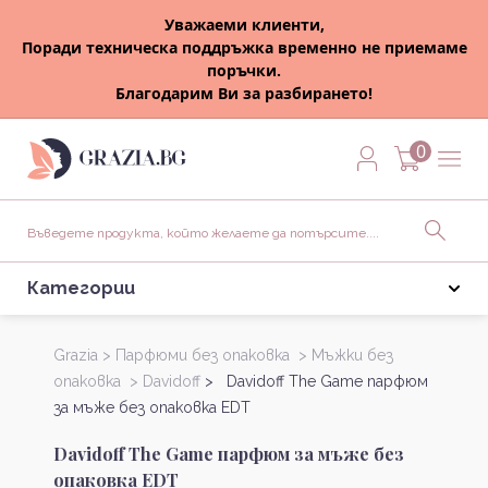
Уважаеми клиенти,
Поради техническа поддръжка временно не приемаме
поръчки.
Благодарим Ви за разбирането!
0
Категории
Grazia >
Парфюми без опаковка >
Мъжки без
опаковка >
Davidoff
> Davidoff The Game парфюм
за мъже без опаковка EDT
Davidoff The Game парфюм за мъже без
опаковка EDT