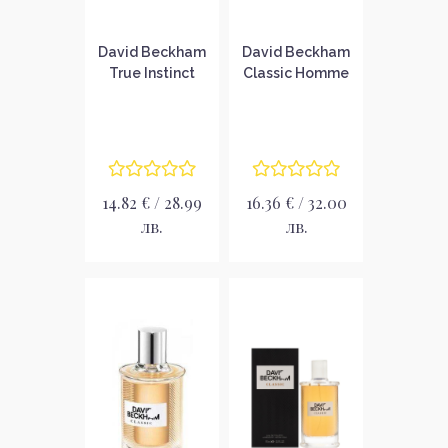
David Beckham
David Beckham
True Instinct
Classic Homme
Парфюмна вода
Тоалетна вода
за мъже EDP
за мъже EDT
14.82 € / 28.99
16.36 € / 32.00
лв.
лв.