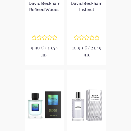
David Beckham
David Beckham
Refined Woods
Instinct
Унисекс
Парфюмна вода
парфюмна вода
за мъже без
без опаковка
опаковка EDP
EDP
9.99 € / 19.54
10.99 € / 21.49
лв.
лв.