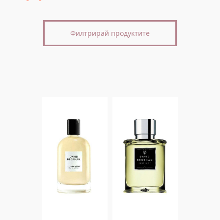
Филтрирай продуктите