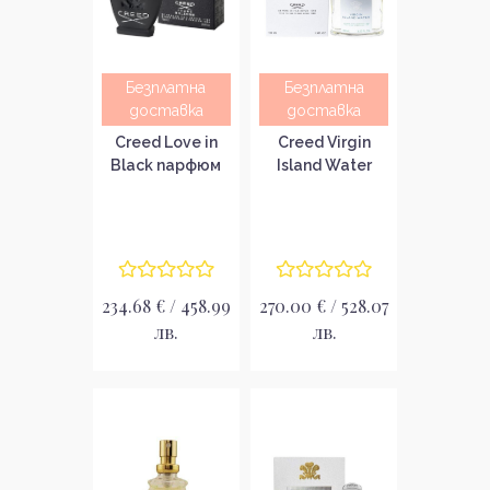
Безплатна
Безплатна
доставка
доставка
Creed Love in
Creed Virgin
Black парфюм
Island Water
за жени EDP
Унисекс
парфюм EDP
234.68 € / 458.99
270.00 € / 528.07
лв.
лв.