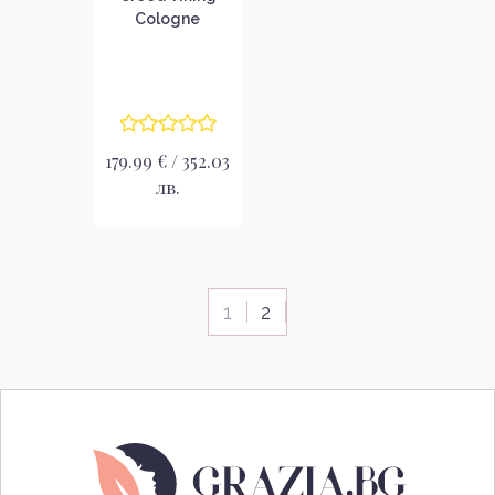
Cologne
Парфюмна вода
за мъже без
опаковка EDP
179.99 € / 352.03
лв.
1
2