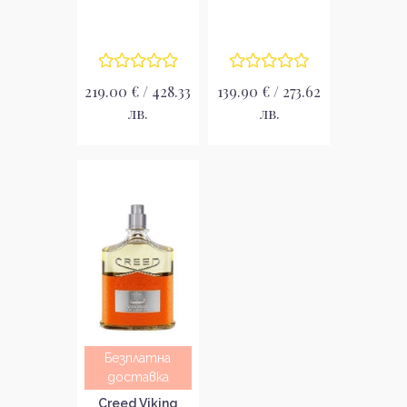
парфюмна вода
за жени без
без опаковка
опаковка EDP
EDP
219.00 € / 428.33
139.90 € / 273.62
лв.
лв.
Безплатна
доставка
Creed Viking