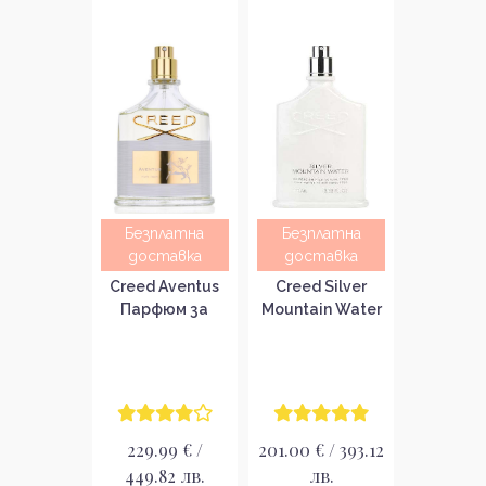
Безплатна
Безплатна
доставка
доставка
Creed Aventus
Creed Silver
Парфюм за
Mountain Water
жени без
Парфюм за
опаковка EDP
мъже без
опаковка EDP
229.99 € /
201.00 € / 393.12
449.82 лв.
лв.