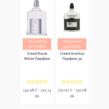
Безплатна
Безплатна
доставка
доставка
Creed Royal
Creed Aventus
Water Парфюм
Парфюм за
за мъже без
мъже без
опаковка EDP
опаковка EDP
149.98 € / 293.34
279.00 € / 545.68
лв.
лв.