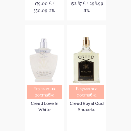
179.00 € /
152.87 € / 298.99
350.09 лв.
лв.
Безплатна
Безплатна
доставка
доставка
Creed Love In
Creed Royal Oud
White
Унисекс
Парфюмна вода
парфюмна вода
за жени без
без опаковка
опаковка EDP
EDP