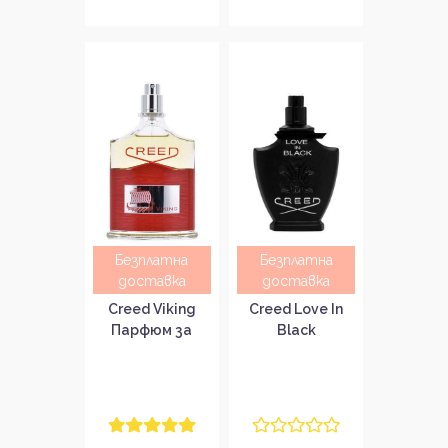
Безплатна
Безплатна
доставка
доставка
Creed Viking
Creed Love In
Парфюм за
Black
мъже без
Парфюмна вода
опаковка EDP
за жени без
опаковка EDP