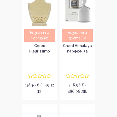
Безплатна
Безплатна
доставка
доставка
Creed
Creed Himalaya
Fleurissimo
парфюм за
Парфюмна вода
мъже EDP
за жени без
опаковка EDP
178.50 € / 349.12
248.98 € /
лв.
486.96 лв.