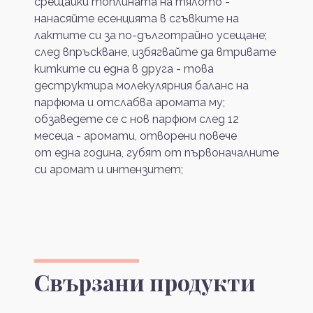
срещайки топлината на тялото -
нанасяйте есенцията в сгъвките на
лактите си за по-дълготрайно усещане;
след впръскване, избягвайте да втривате
китките си една в друга - това
деструктира молекулярния баланс на
парфюма и отслабва аромата му;
обзаведете се с нов парфюм след 12
месеца - аромати, отворени повече
от една година, губят от първоначалните
си аромат и интензитет;
Свързани продукти