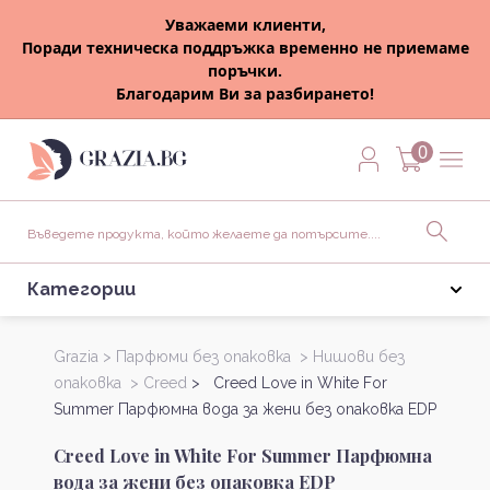
Уважаеми клиенти,
Поради техническа поддръжка временно не приемаме
поръчки.
Благодарим Ви за разбирането!
0
Категории
Grazia >
Парфюми без опаковка >
Нишови без
опаковка >
Creed
> Creed Love in White For
Summer Парфюмна вода за жени без опаковка EDP
Creed Love in White For Summer Парфюмна
вода за жени без опаковка EDP