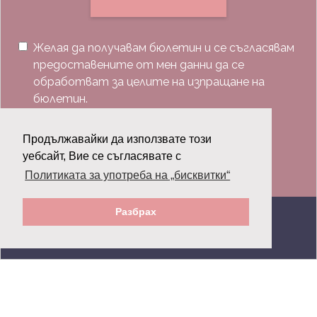
Желая да получавам бюлетин и се съгласявам
предоставените от мен данни да се
обработват за целите на изпращане на
бюлетин.
Последвай ни:
Продължавайки да използвате този
уебсайт, Вие се съгласявате с
Политиката за употреба на „бисквитки“
Разбрах
© 2026 Grazia.bg - Всички права запазени