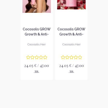
Cocosolis GROW
Cocosolis GROW
Growth & Anti-
Growth & Anti-
aging
aging Shampoo
Conditioner
Шампоан за
Cocosolis Hair
Cocosolis Hair
Балсам за
растеж на
растеж на
косата
косата
24.03 € / 47.00
24.03 € / 47.00
лв.
лв.