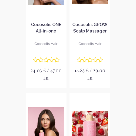
Cocosolis ONE
Cocosolis GROW
All-in-one
Scalp Massager
Leave-in
Масажор за
Conditioner
скалп
Cocosolis Hair
Cocosolis Hair
Балсам без
отмиване
24.03 € / 47.00
14.83 € / 29.00
лв.
лв.