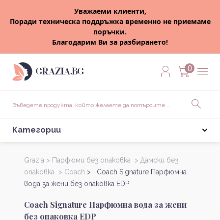
Уважаеми клиенти,
Поради техническа поддръжка временно не приемаме
поръчки.
Благодарим Ви за разбирането!
0
Категории
Grazia >
Парфюми без опаковка >
Дамски без
опаковка >
Coach
> Coach Signature Парфюмна
вода за жени без опаковка EDP
Coach Signature Парфюмна вода за жени
без опаковка EDP