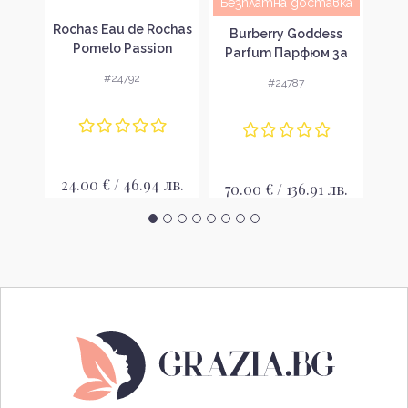
Безплатна доставка
wist
Rochas Eau de Rochas
Ba
Burberry Goddess
 за
Pomelo Passion
Па
Parfum Парфюм за
вка
Тоалетна вода за
же
жени без опаковка
#24792
#24787
жени без опаковка
EDT
лв.
24.00 € / 46.94 лв.
25
70.00 € / 136.91 лв.