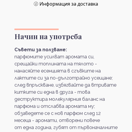
Информация за доставка
Начин на употреба
Съвети за ползване:
парфюмите усилват аромата си,
срещайки топлината на тялото -
нанасяйте есенцията в сгъвките на
лактите си за по-дълготрайно усещане;
след впръскване, избягвайте да втривате
китките си една в друга - това
деструктира молекулярния баланс на
парфюма и отслабва аромата му;
обзаведете се с нов парфюм след 12
месеца - аромати, отворени повече
от една година, губят от първоначалните