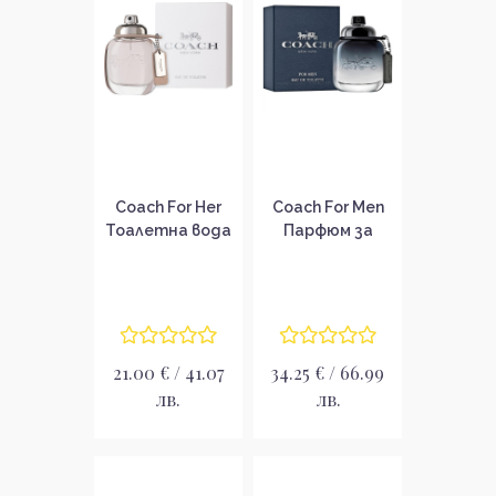
Coach For Her
Coach For Men
Тоалетна вода
Парфюм за
за жени EDT
мъже EDT
21.00 € / 41.07
34.25 € / 66.99
лв.
лв.