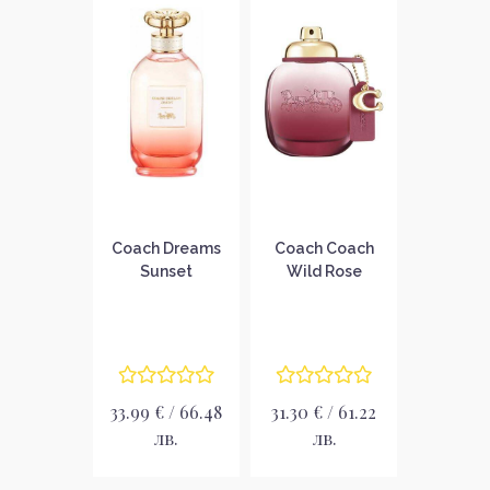
Coach Dreams
Coach Coach
Sunset
Wild Rose
Парфюмна вода
Парфюмна вода
за жени без
за жени без
опаковка EDP
опаковка EDP
33.99 € / 66.48
31.30 € / 61.22
лв.
лв.