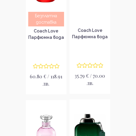
Безплатна
доставка
Coach Love
Coach Love
Парфюмна вода
Парфюмна вода
за жени без
за жени EDP
опаковка EDP
35.79 € / 70.00
60.80 € / 118.91
лв.
лв.