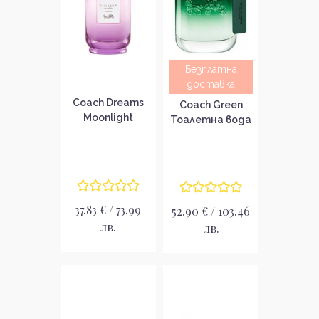
Безплатна
доставка
Coach Dreams
Coach Green
Moonlight
Тоалетна вода
Парфюмна вода
за мъже без
за жени без
опаковка EDT
опаковка EDP
37.83 € / 73.99
52.90 € / 103.46
лв.
лв.