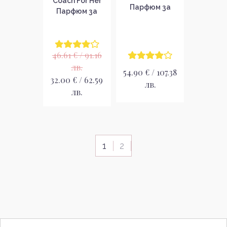
Coach For Her
Парфюм за
Парфюм за
мъже EDP
жени без
опаковка EDP
46.61 € / 91.16
лв.
54.90 € / 107.38
32.00 € / 62.59
лв.
лв.
1
2