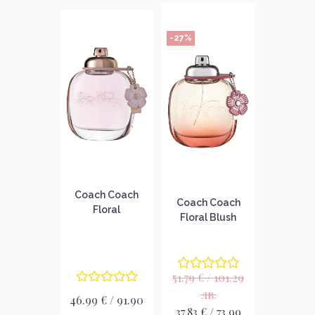
-27%
Coach Coach
Coach Coach
Floral
Floral Blush
Парфюмна вода
Парфюмна вода
за жени без
за жени без
опаковка EDP
опаковка EDP
51.79 € / 101.29
лв.
46.99 € / 91.90
37.83 € / 73.99