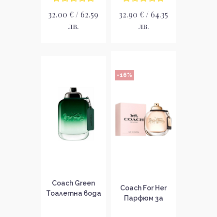
32.00 € / 62.59
32.90 € / 64.35
лв.
лв.
-16%
Coach Green
Coach For Her
Тоалетна вода
Парфюм за
за мъже EDT
жени EDP