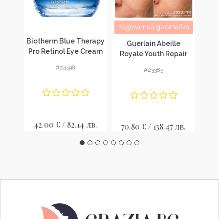
Безплатна доставка
Без
ler
Biotherm Blue Therapy
Guerlain Abeille
Cha
Pro Retinol Eye Cream
Royale Youth Repair
M
еещ
Крем за околоочен
Eye Cream Околоочен
#24498
#23385
ем
контур
крем
ок
о
лв.
42.00 € / 82.14 лв.
70.80 € / 138.47 лв.
86.